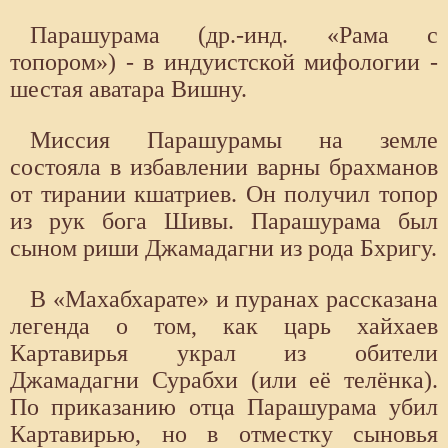
Парашурама (др.-инд. «Рама с
топором») - в индуистской мифологии -
шестая аватара Вишну.
Миссия Парашурамы на земле
состояла в избавлении варны брахманов
от тирании кшатриев. Он получил топор
из рук бога Шивы. Парашурама был
сыном риши Джамадагни из рода Бхригу.
В «Махабхарате» и пуранах рассказана
легенда о том, как царь хайхаев
Картавирья украл из обители
Джамадагни Сурабхи (или её телёнка).
По приказанию отца Парашурама убил
Картавирью, но в отместку сыновья