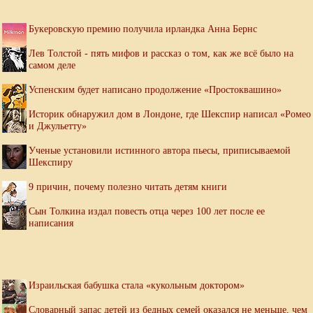
Букеровскую премию получила ирландка Анна Бернс
Лев Толстой - пять мифов и рассказ о том, как же всё было на
самом деле
Успенским будет написано продолжение «Простоквашино»
Историк обнаружил дом в Лондоне, где Шекспир написал «Ромео
и Джульетту»
Ученые установили истинного автора пьесы, приписываемой
Шекспиру
9 причин, почему полезно читать детям книги
Сын Толкина издал повесть отца через 100 лет после ее
написания
Израильская бабушка стала «кукольным доктором»
Словарный запас детей из бедных семей оказался не меньше, чем