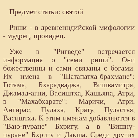
Предмет статьи: святой
Риши - в древнеиндийской мифологии
- мудрец, провидец.
Уже в "Ригведе" встречается
информация о "семи риши". Они
божественны и сами связаны с богами.
Их имена в "Шатапатха-брахмане":
Готама, Бхарадваджа, Вишвамитра,
Джамад-агни, Васиштха, Кашьяпа, Атри,
в "Махабхарате": Маричи, Атри,
Ангирас, Пулаха, Крату, Пуластья,
Васиштха. К этим именам добавляются в
"Ваю-пуране" Бхригу, а в "Вишну-
пуране" Бхригу и Дакша. Среди других