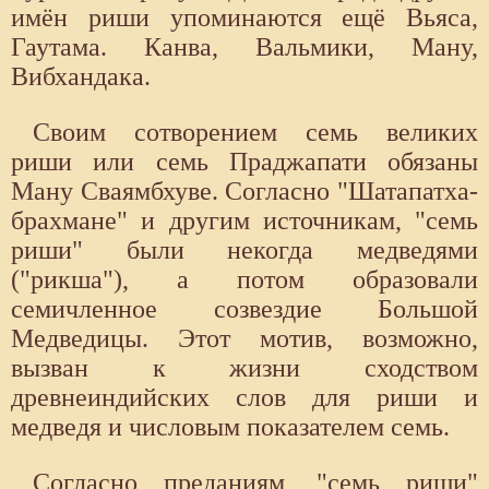
имён риши упоминаются ещё Вьяса,
Гаутама. Канва, Вальмики, Ману,
Вибхандака.
Своим сотворением семь великих
риши или семь Праджапати обязаны
Ману Сваямбхуве. Согласно "Шатапатха-
брахмане" и другим источникам, "семь
риши" были некогда медведями
("рикша"), а потом образовали
семичленное созвездие Большой
Медведицы. Этот мотив, возможно,
вызван к жизни сходством
древнеиндийских слов для риши и
медведя и числовым показателем семь.
Согласно преданиям, "семь риши"