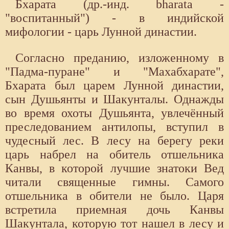
Бхарата (др.-инд. bharata -
"воспитанный") - в индийской
мифологии - царь Лунной династии.
Согласно преданию, изложенному в
"Падма-пуране" и "Махабхарате",
Бхарата был царем Лунной династии,
сын Душьянты и Шакунталы. Однажды
во время охоты Душьянта, увлечённый
преследованием антилопы, вступил в
чудесный лес. В лесу на берегу реки
царь набрел на обитель отшельника
Канвы, в которой лучшие знатоки Вед
читали священные гимны. Самого
отшельника в обители не было. Царя
встретила приемная дочь Канвы
Шакунтала, которую тот нашел в лесу и