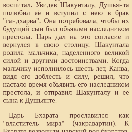
воспитал. Увидев Шакунталу, Душьянта
полюбил её и вступил с нею в брак
"гандхарва". Она потребовала, чтобы их
будущий сын был объявлен наследником
престола. Царь дал на это согласие и
вернулся в свою столицу. Шакунтала
родила мальчика, наделенного великой
силой и другими достоинствами. Когда
мальчику исполнилось шесть лет, Канва,
видя его доблесть и силу, решил, что
настало время объявить его наследником
престола, и отправил Шакунталу и ее
сына к Душьянте.
Царь Бхарата прославился как
"властитель мира" (чакравартин). К
Бхарате возводили царский род бхаратов,