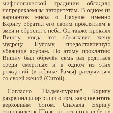
мифологической традиции обладало
непререкаемым авторитетом. В одном из
вариантов мифа о Нахуше именно
Бхригу обратил его своим проклятием в
змея и сбросил с неба. Он также проклял
Вишну, когда тот обезглавил жену
мудреца Пулому, предоставившую
убежище асурам. По этому проклятию
Вишну был обречён семь раз родиться
среди смертных и в одном из этих
рождений (в облике Рамы) разлучиться
со своей женой (Ситой).
Согласно "Падме-пуране", Бхригу
разрешил спор риши о том, кого почитать
верховным богом. Сначала Бхригу
отправился к Шиве, но тот его к себе не