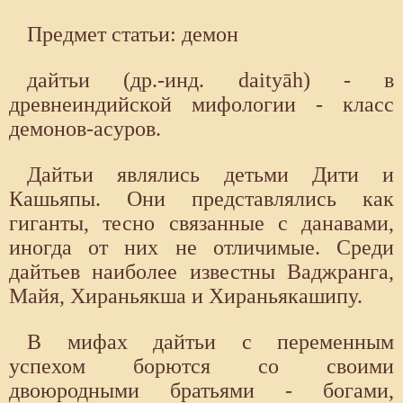
Предмет статьи: демон
дайтьи (др.-инд. daityāh) - в
древнеиндийской мифологии - класс
демонов-асуров.
Дайтьи являлись детьми Дити и
Кашьяпы. Они представлялись как
гиганты, тесно связанные с данавами,
иногда от них не отличимые. Среди
дайтьев наиболее известны Ваджранга,
Майя, Хираньякша и Хираньякашипу.
В мифах дайтьи с переменным
успехом борются со своими
двоюродными братьями - богами,