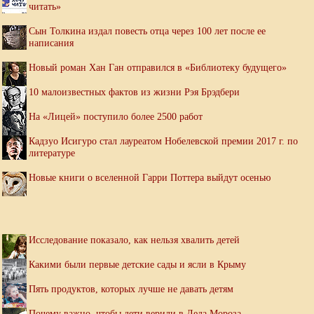
читать»
Сын Толкина издал повесть отца через 100 лет после ее
написания
Новый роман Хан Ган отправился в «Библиотеку будущего»
10 малоизвестных фактов из жизни Рэя Брэдбери
На «Лицей» поступило более 2500 работ
Кадзуо Исигуро стал лауреатом Нобелевской премии 2017 г. по
литературе
Новые книги о вселенной Гарри Поттера выйдут осенью
Исследование показало, как нельзя хвалить детей
Какими были первые детские сады и ясли в Крыму
Пять продуктов, которых лучше не давать детям
Почему важно, чтобы дети верили в Деда Мороза