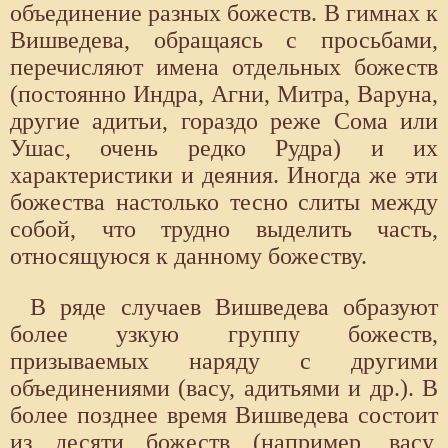
объединение разных божеств. В гимнах к
Вишведева, обращаясь с просьбами,
перечисляют имена отдельных божеств
(постоянно Индра, Агни, Митра, Варуна,
другие адитьи, гораздо реже Сома или
Ушас, очень редко Рудра) и их
характеристики и деяния. Иногда же эти
божества настолько тесно слиты между
собой, что трудно выделить часть,
относящуюся к данному божеству.
В ряде случаев Вишведева образуют
более узкую группу божеств,
призываемых наряду с другими
объединениями (васу, адитьями и др.). В
более позднее время Вишведева состоит
из десяти божеств (например, васу,