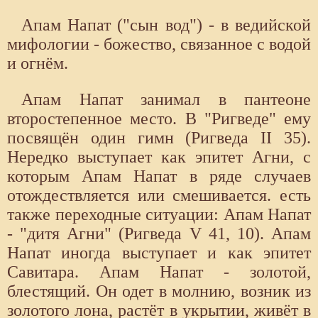
Апам Напат ("сын вод") - в ведийской
мифологии - божество, связанное с водой
и огнём.
Апам Напат занимал в пантеоне
второстепенное место. В "Ригведе" ему
посвящён один гимн (Ригведа II 35).
Нередко выступает как эпитет Агни, с
которым Апам Напат в ряде случаев
отождествляется или смешивается. есть
также переходные ситуации: Апам Напат
- "дитя Агни" (Ригведа V 41, 10). Апам
Напат иногда выступает и как эпитет
Савитара. Апам Напат - золотой,
блестящий. Он одет в молнию, возник из
золотого лона, растёт в укрытии, живёт в