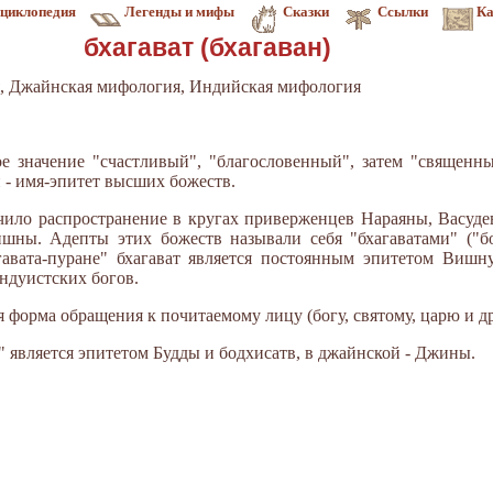
циклопедия
Легенды и мифы
Сказки
Ссылки
Ка
бхагават (бхагаван)
, Джайнская мифология, Индийская мифология
ное значение "счастливый", "благословенный", затем "священны
 - имя-эпитет высших божеств.
чило распространение в кругах приверженцев Нараяны, Васуде
шны. Адепты этих божеств называли себя "бхагаватами" ("
агавата-пуране" бхагават является постоянным эпитетом Виш
индуистских богов.
я форма обращения к почитаемому лицу (богу, святому, царю и др
 является эпитетом Будды и бодхисатв, в джайнской - Джины.