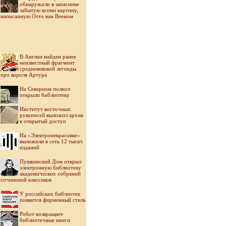
обнаружили в запаснике
забытую всеми картину,
написанную Отто ван Вееном
В Англии найден ранее
неизвестный фрагмент
средневековой легенды
про короля Артура
На Северном полюсе
открыли библиотеку
Институт восточных
рукописей выложил архив
в открытый доступ
На «Электронекрасовке»
выложили в сеть 12 тысяч
изданий
Пушкинский Дом открыл
электронную библиотеку
академических собраний
сочинений классиков
У российских библиотек
появится фирменный стиль
Робот возвращает
библиотечные книги