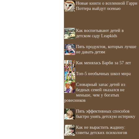
Новые книги о вселенной Гарри
Поттера выйдут осенью
Как воспитывают детей в
детском саду Leapkids
Пять продуктов, которых лучше
не давать детям
Как менялась Барби за 57 лет
Топ-5 необычных школ мира
Словарный запас детей из
бедных семей оказался не
меньше, чем у богатых
ровесников
Пять эффективных способов
быстро унять детскую истерику
Как не вырастить жадину:
советы детских психологов