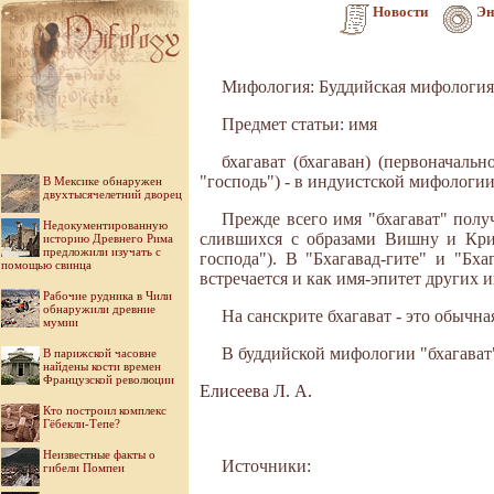
Новости
Эн
Мифология: Буддийская мифология
Предмет статьи: имя
бхагават (бхагаван) (первоначаль
"господь") - в индуистской мифологии
В Мексике обнаружен
двухтысячелетний дворец
Прежде всего имя "бхагават" полу
Недокументированную
слившихся с образами Вишну и Кри
историю Древнего Рима
предложили изучать с
господа"). В "Бхагавад-гите" и "Бх
помощью свинца
встречается и как имя-эпитет других 
Рабочие рудника в Чили
обнаружили древние
На санскрите бхагават - это обычна
мумии
В буддийской мифологии "бхагават"
В парижской часовне
найдены кости времен
Французской революции
Елисеева Л. А.
Кто построил комплекс
Гёбекли-Тепе?
Неизвестные факты о
Источники:
гибели Помпеи