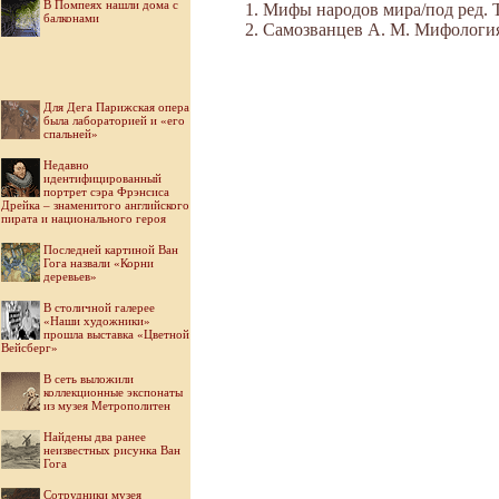
В Помпеях нашли дома с
Мифы народов мира/под ред. Ток
балконами
Самозванцев А. М. Мифология Во
Для Дега Парижская опера
была лабораторией и «его
спальней»
Недавно
идентифицированный
портрет сэра Фрэнсиса
Дрейка – знаменитого английского
пирата и национального героя
Последней картиной Ван
Гога назвали «Корни
деревьев»
В столичной галерее
«Наши художники»
прошла выставка «Цветной
Вейсберг»
В сеть выложили
коллекционные экспонаты
из музея Метрополитен
Найдены два ранее
неизвестных рисунка Ван
Гога
Cотрудники музея