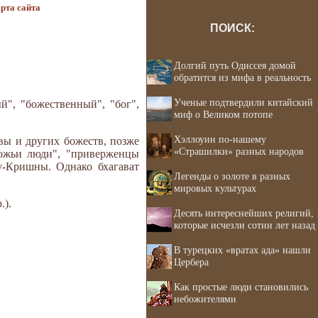
рта сайта
ПОИСК:
Долгий путь Одиссея домой
обратится из мифа в реальность
Ученые подтвердили китайский
й", "божественный", "бог",
миф о Великом потопе
Хэллоуин по-нашему
вы и других божеств, позже
«Страшилки» разных народов
божьи люди", "приверженцы
ну-Кришны. Однако бхагават
Легенды о золоте в разных
мировых культурах
.).
Десять интереснейших религий,
которые исчезли сотни лет назад
В турецких «вратах ада» нашли
Цербера
Как простые люди становились
небожителями