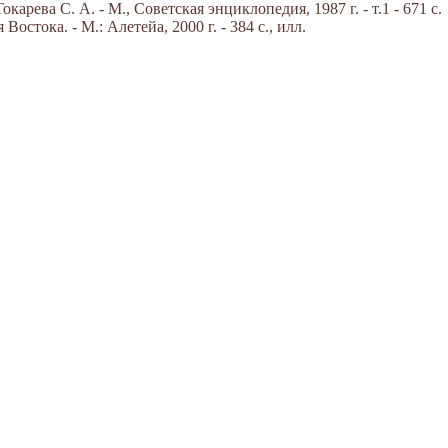
арева С. А. - М., Советская энциклопедия, 1987 г. - т.1 - 671 с.
стока. - М.: Алетейа, 2000 г. - 384 с., илл.