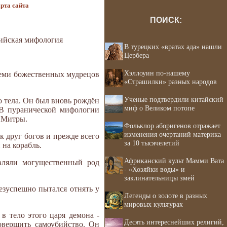
рта сайта
ПОИСК:
ийская мифология
В турецких «вратах ада» нашли
Цербера
Хэллоуин по-нашему
 семи божественных мудрецов
«Страшилки» разных народов
Ученые подтвердили китайский
 тела. Он был вновь рождён
миф о Великом потопе
 В пуранической мифологии
й Митры.
Фольклор аборигенов отражает
изменения очертаний материка
 друг богов и прежде всего
за 10 тысячелетий
 на корабль.
Африканский культ Мамми Вата
вляли могущественный род
- «Хозяйки воды» и
заклинательницы змей
зуспешно пытался отнять у
Легенды о золоте в разных
мировых культурах
 тело этого царя демона -
Десять интереснейших религий,
овершить самоубийство. Он