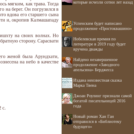
которые исчезли сотни лет назад
сь мягким, как трава. Тогда
о на берег. Он погрузился в
что вдова его старшего сына
ерти и, окропив Калмашападу
Успенским будет написано
продолжение «Простоквашино»
ишхту на своих волнах. Но
Нобелевская премия по
обратную сторону. Сарасвати
литературе в 2019 году будет
вручена дважды
его женой была Арундхати,
Найдено незавершенное
знесена на небо в качестве
продолжение «Заводного
апельсина» Берджесса
Издана неизвестная сказка
Марка Твена
Джоан Роулинг признали самой
богатой писательницей 2016
года
 с.
Новый роман Хан Ган
отправился в «Библиотеку
будущего»