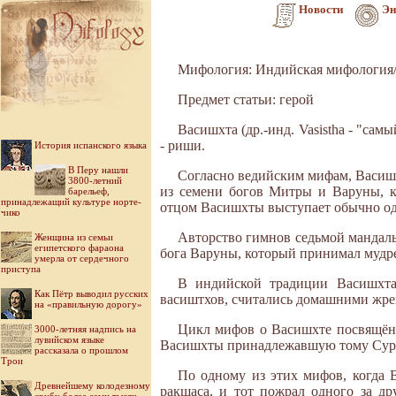
Новости
Эн
Мифология: Индийская мифология/
Предмет статьи: герой
Васишхта (др.-инд. Vasistha - "са
- риши.
История испанского языка
В Перу нашли
Согласно ведийским мифам, Васишх
3800-летний
из семени богов Митры и Варуны, к
барельеф,
принадлежащий культуре норте-
отцом Васишхты выступает обычно од
чико
Авторство гимнов седьмой мандалы
Женщина из семьи
египетского фараона
бога Варуны, который принимал мудрец
умерла от сердечного
приступа
В индийской традиции Васишхта
Как Пётр выводил русских
васиштхов, считались домашними жре
на «правильную дорогу»
Цикл мифов о Васишхте посвящён 
3000-летняя надпись на
лувийском языке
Васишхты принадлежавшую тому Сураб
рассказала о прошлом
Трои
По одному из этих мифов, когда 
Древнейшему колодезному
ракшаса, и тот пожрал одного за д