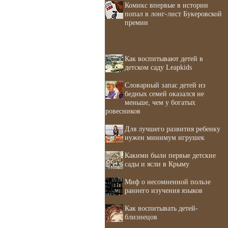
Комикс впервые в истории
попал в лонг-лист Букеровской
премии
Как воспитывают детей в
детском саду Leapkids
Словарный запас детей из
бедных семей оказался не
меньше, чем у богатых
ровесников
Для лучшего развития ребенку
нужен минимум игрушек
Какими были первые детские
сады и ясли в Крыму
Миф о несомненной пользе
раннего изучения языков
Как воспитывать детей-
близнецов