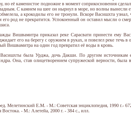
, но её каменистое подножие в момент соприкосновения сделало
хладным. С камнем на шее он нырнул в море, но волны вынесли ег
бмелела, а крокодилы его не тронули. Вскоре Васишхта узнал, 
ом его род не прекратится. Успокоенный он оставил мысли о см
шаса.
нажды Вишвамитра приказал реке Сарасвати принести ему Вас
идает его на берегу с оружием в руках, и повелел реке течь в 
ный Вишвамитра на один год превратил её воды в кровь.
 Васишхты была Урджа, дочь Дакши. По другим источникам 
дра. Она, став олицетворением супружеской верности, была во
д. Мелетинский Е.М. - М.: Советская энциклопедия, 1990 г.- 672
стока. - М.: Алетейа, 2000 г. - 384 с., илл.