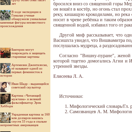
срубу более семи тысяч
бросился вниз со священной горы Меру
лет
он вошёл в костёр, но огонь стал про
В ходе экспедиции в
реку, кишащую крокодилами, но река о
Гималаи ученые
обнаружили уникальные
носит в чреве ребёнка и таким образ
каменные фигуры неизвестного
священной водой, избавил того от рак
происхождения
Другой миф рассказывает, что од
Васишхта увидел, что Вишвамитра подж
послушалась мудреца, а раздосадован
Бактерии могут
повреждать и защищать
Согласно "Вишну-пуране", женой
старинные картины
которой тщетно домогались Агни и Ин
Артемизии Джентилески,
утренней звезды.
её называют одной из
первых феминисток в
истории
Елисеева Л. А.
Иван Шадр - выдающийся
советский скульптор
Картина «Читающий
Источники:
мужчина» и великий
фальсификатор Эрик
Мифологический словарь/Гл. ре
Хебборн
Самозванцев А. М. Мифология Во
Украденная картина за 160
млн долларов нашлась
спустя 33 года в спальне
неприметных американцев