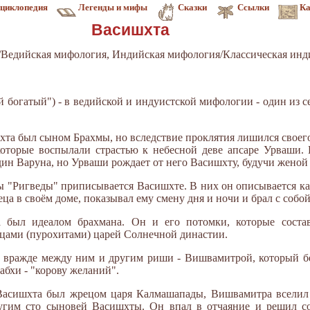
циклопедия
Легенды и мифы
Сказки
Ссылки
Ка
Васишхта
Ведийская мифология, Индийская мифология/Классическая инд
мый богатый") - в ведийской и индуистской мифологии - один из
та был сыном Брахмы, но вследствие проклятия лишился своего
оторые воспылали страстью к небесной деве апсаре Урваши.
ин Варуна, но Урваши рождает от него Васишхту, будучи жено
 "Ригведы" приписывается Васишхте. В них он описывается как
а в своём доме, показывал ему смену дня и ночи и брал с собой
 был идеалом брахмана. Он и его потомки, которые соста
цами (пурохитами) царей Солнечной династии.
вражде между ним и другим риши - Вишвамитрой, который бе
хи - "корову желаний".
Васишхта был жрецом царя Калмашапады, Вишвамитра вселил в
ругим сто сыновей Васишхты. Он впал в отчаяние и решил с