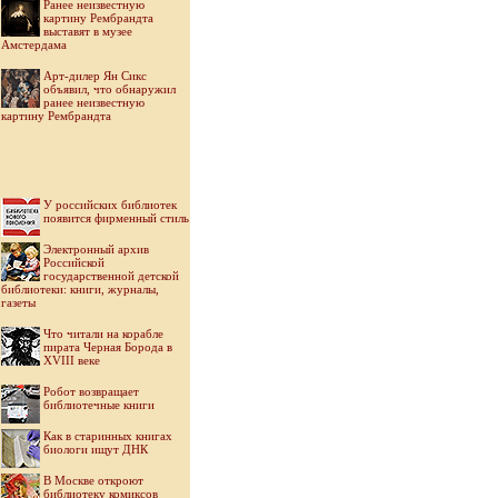
Ранее неизвестную
картину Рембрандта
выставят в музее
Амстердама
Арт-дилер Ян Сикс
объявил, что обнаружил
ранее неизвестную
картину Рембрандта
У российских библиотек
появится фирменный стиль
Электронный архив
Российской
государственной детской
библиотеки: книги, журналы,
газеты
Что читали на корабле
пирата Черная Борода в
XVIII веке
Робот возвращает
библиотечные книги
Как в старинных книгах
биологи ищут ДНК
В Москве откроют
библиотеку комиксов