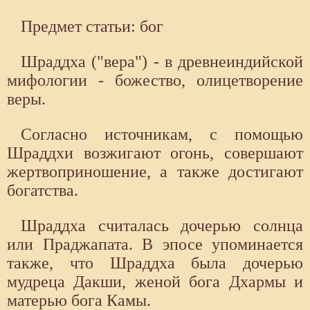
Предмет статьи: бог
Шраддха ("вера") - в древнеиндийской
мифологии - божество, олицетворение
веры.
Согласно источникам, с помощью
Шраддхи возжигают огонь, совершают
жертвоприношение, а также достигают
богатства.
Шраддха считалась дочерью солнца
или Праджапата. В эпосе упоминается
также, что Шраддха была дочерью
мудреца Дакши, женой бога Дхармы и
матерью бога Камы.