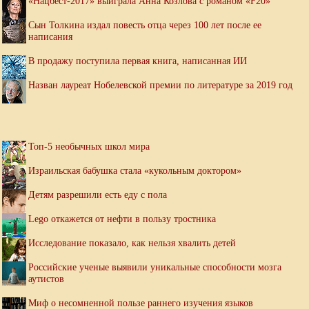
«Нацбест-2017» выиграла Анна Козлова с романом «F20»
Сын Толкина издал повесть отца через 100 лет после ее
написания
В продажу поступила первая книга, написанная ИИ
Назван лауреат Нобелевской премии по литературе за 2019 год
Топ-5 необычных школ мира
Израильская бабушка стала «кукольным доктором»
Детям разрешили есть еду с пола
Lego откажется от нефти в пользу тростника
Исследование показало, как нельзя хвалить детей
Российские ученые выявили уникальные способности мозга
аутистов
Миф о несомненной пользе раннего изучения языков