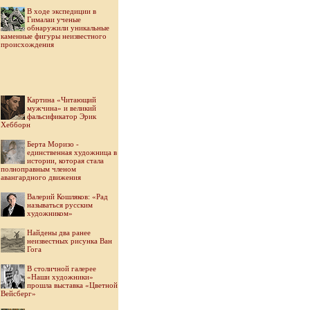
В ходе экспедиции в
Гималаи ученые
обнаружили уникальные
каменные фигуры неизвестного
происхождения
Картина «Читающий
мужчина» и великий
фальсификатор Эрик
Хебборн
Берта Моризо -
единственная художница в
истории, которая стала
полноправным членом
авангардного движения
Валерий Кошляков: «Рад
называться русским
художником»
Найдены два ранее
неизвестных рисунка Ван
Гога
В столичной галерее
«Наши художники»
прошла выставка «Цветной
Вейсберг»