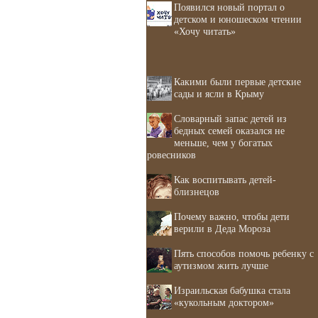
Появился новый портал о
детском и юношеском чтении
«Хочу читать»
Какими были первые детские
сады и ясли в Крыму
Словарный запас детей из
бедных семей оказался не
меньше, чем у богатых
ровесников
Как воспитывать детей-
близнецов
Почему важно, чтобы дети
верили в Деда Мороза
Пять способов помочь ребенку с
аутизмом жить лучше
Израильская бабушка стала
«кукольным доктором»