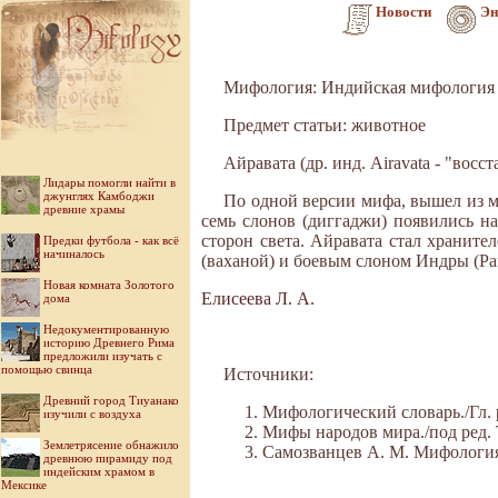
Новости
Эн
Мифология: Индийская мифология
Предмет статьи: животное
Айравата (др. инд. Airavata - "вос
Лидары помогли найти в
джунглях Камбоджи
По одной версии мифа, вышел из м
древние храмы
семь слонов (диггаджи) появились н
сторон света. Айравата стал хранит
Предки футбола - как всё
начиналось
(ваханой) и боевым слоном Индры (Рам. 
Новая комната Золотого
Елисеева Л. А.
дома
Недокументированную
историю Древнего Рима
предложили изучать с
помощью свинца
Источники:
Древний город Тиуанако
Мифологический словарь./Гл. р
изучили с воздуха
Мифы народов мира./под ред. То
Землетрясение обнажило
Самозванцев А. М. Мифология В
древнюю пирамиду под
индейским храмом в
Мексике