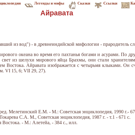
циклопедия
Легенды и мифы
Сказки
Ссылки
Ка
Айравата
ставший из вод") - в древнеиндийской мифологии - прародитель с
ирового океана во время его пахтанья богами и асурами. По др
а свет из шелухи мирового яйца Брахмы, они стали хранителя
елем Востока. Айравата изображается с четырьмя клыками. Он 
VI 15, 6; VII 29, 27).
ед. Мелетинский Е.М. - М.: Советская энциклопедия, 1990 г.- 67
карева С.А. М., Советская энциклопедия, 1987 г. - т.1 - 671 с.
остока. - М.: Алетейа, - 384 с., илл.