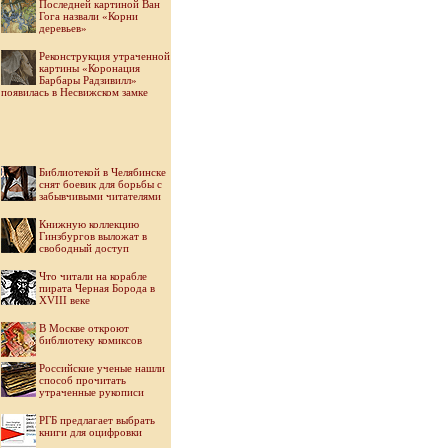
Последней картиной Ван
Гога назвали «Корни
деревьев»
Реконструкция утраченной
картины «Коронация
Барбары Радзивилл»
появилась в Несвижском замке
Библиотекой в Челябинске
снят боевик для борьбы с
забывчивыми читателями
Книжную коллекцию
Гинзбургов выложат в
свободный доступ
Что читали на корабле
пирата Черная Борода в
XVIII веке
В Москве откроют
библиотеку комиксов
Российские ученые нашли
способ прочитать
утраченные рукописи
РГБ предлагает выбрать
книги для оцифровки