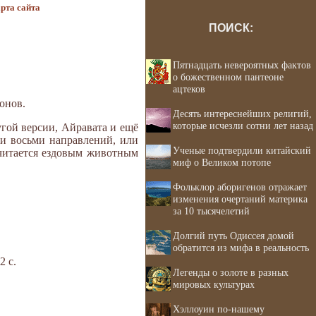
рта сайта
ПОИСК:
Пятнадцать невероятных фактов
о божественном пантеоне
ацтеков
лонов.
Десять интереснейших религий,
которые исчезли сотни лет назад
угой версии, Айравата и ещё
ми восьми направлений, или
Ученые подтвердили китайский
считается ездовым животным
миф о Великом потопе
Фольклор аборигенов отражает
изменения очертаний материка
за 10 тысячелетий
Долгий путь Одиссея домой
обратится из мифа в реальность
2 с.
Легенды о золоте в разных
мировых культурах
Хэллоуин по-нашему