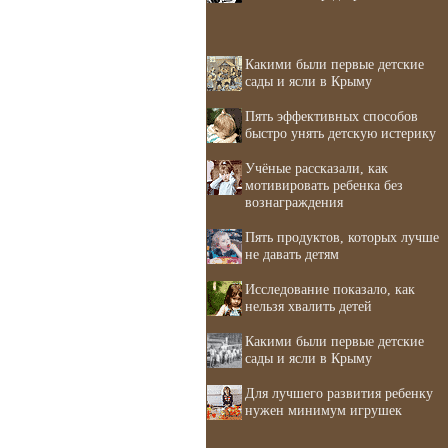
Какими были первые детские
сады и ясли в Крыму
Пять эффективных способов
быстро унять детскую истерику
Учёные рассказали, как
мотивировать ребенка без
вознаграждения
Пять продуктов, которых лучше
не давать детям
Исследование показало, как
нельзя хвалить детей
Какими были первые детские
сады и ясли в Крыму
Для лучшего развития ребенку
нужен минимум игрушек