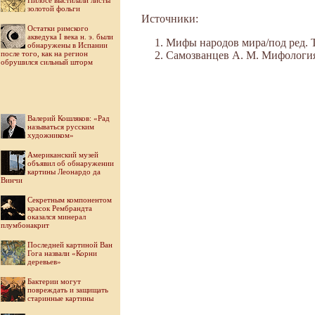
Пилосе выстилали листы
золотой фольги
Источники:
Остатки римского
акведука I века н. э. были
Мифы народов мира/под ред. Ток
обнаружены в Испании
после того, как на регион
Самозванцев А. М. Мифология Во
обрушился сильный шторм
Валерий Кошляков: «Рад
называться русским
художником»
Американский музей
объявил об обнаружении
картины Леонардо да
Винчи
Секретным компонентом
красок Рембрандта
оказался минерал
плумбонакрит
Последней картиной Ван
Гога назвали «Корни
деревьев»
Бактерии могут
повреждать и защищать
старинные картины