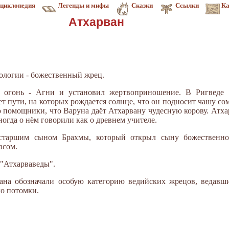
циклопедия
Легенды и мифы
Сказки
Ссылки
Ка
Атхарван
ологии - божественный жрец.
 огонь - Агни и установил жертвоприношение. В Ригведе 
 пути, на которых рождается солнце, что он подносит чашу со
о помощники, что Варуна даёт Атхарвану чудесную корову. Атх
ногда о нём говорили как о древнем учителе.
 старшим сыном Брахмы, который открыл сыну божественное
асом.
"Атхарваведы".
на обозначали особую категорию ведийских жрецов, ведавш
го потомки.