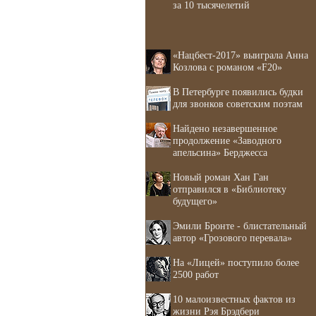
за 10 тысячелетий
«Нацбест-2017» выиграла Анна
Козлова с романом «F20»
В Петербурге появились будки
для звонков советским поэтам
Найдено незавершенное
продолжение «Заводного
апельсина» Берджесса
Новый роман Хан Ган
отправился в «Библиотеку
будущего»
Эмили Бронте - блистательный
автор «Грозового перевала»
На «Лицей» поступило более
2500 работ
10 малоизвестных фактов из
жизни Рэя Брэдбери