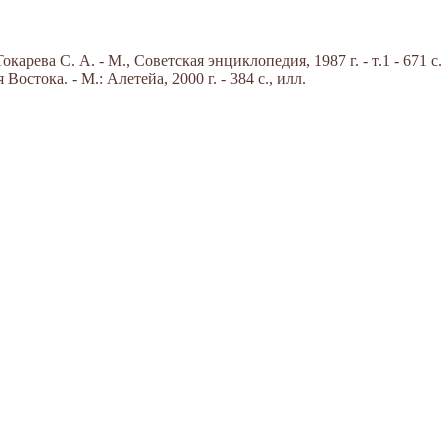
арева С. А. - М., Советская энциклопедия, 1987 г. - т.1 - 671 с.
стока. - М.: Алетейа, 2000 г. - 384 с., илл.