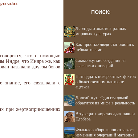
рта сайта
ПОИСК:
Легенды о золоте в разных
мировых культурах
Как простые люди становились
небожителями
говорится, что с помощью
Самые жуткие создания из
мы Индре, что Индра же, как
славянских поверий
арван называли другом богов
Пятнадцать невероятных фактов
о божественном пантеоне
 знание, его связывали с
ацтеков
Долгий путь Одиссея домой
обратится из мифа в реальность
их при жертвоприношениях
В турецких «вратах ада» нашли
Цербера
Фольклор аборигенов отражает
изменения очертаний материка