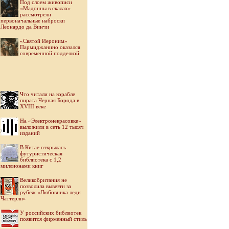
Под слоем живописи
«Мадонны в скалах»
рассмотрели
первоначальные наброски
Леонардо да Винчи
«Святой Иероним»
Пармиджанино оказался
современной подделкой
Что читали на корабле
пирата Черная Борода в
XVIII веке
На «Электронекрасовке»
выложили в сеть 12 тысяч
изданий
В Китае открылась
футуристическая
библиотека с 1,2
миллионами книг
Великобритания не
позволила вывезти за
рубеж «Любовника леди
Чаттерли»
У российских библиотек
появится фирменный стиль