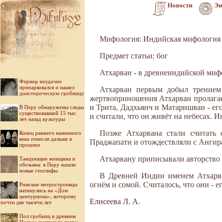
Новости
Эн
Мифология: Индийская мифология
Предмет статьи: бог
Атхарван - в древнеиндийской миф
Фермер неудачно
припарковался и нашел
Атхарван первым добыл трением
доисторическую гробницу
жертвоприношения Атхарван пролагает
и Трита, Дадхьянч и Матаришван - ег
В Перу обнаружены следы
существовавшей 15 тыс.
и считали, что он живёт на небесах. И
лет назад культуры
Позже Атхарвана стали считать
Конец раннего каменного
века отнесли дальше в
Праджапати и отождествляли с Ангир
прошлое
Атхарвану приписывали авторство 
Танцующие женщина и
обезьяна: в Перу нашли
новые геоглифы
В Древней Индии именем Атхарва
огнём и сомой. Считалось, что они - е
Римские метростроевцы
наткнулись на «Дом
центуриона», которому
Елисеева Л. А.
почти две тысячи лет
Пол гробниц в древнем