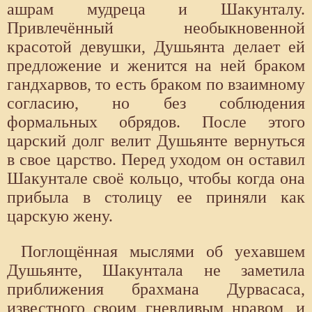
ашрам мудреца и Шакунталу.
Привлечённый необыкновенной
красотой девушки, Душьянта делает ей
предложение и женится на ней браком
гандхарвов, то есть браком по взаимному
согласию, но без соблюдения
формальных обрядов. После этого
царский долг велит Душьянте вернуться
в свое царство. Перед уходом он оставил
Шакунтале своё кольцо, чтобы когда она
прибыла в столицу ее приняли как
царскую жену.
Поглощённая мыслями об уехавшем
Душьянте, Шакунтала не заметила
приближения брахмана Дурвасаса,
известного своим гневливым нравом, и