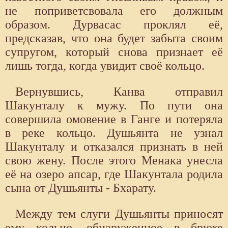
не поприветсвовала его должным
образом. Дурвасас проклял её,
предсказав, что она будет забыта своим
супругом, который снова признает её
лишь тогда, когда увидит своё кольцо.
Вернувшись, Канва отправил
Шакунталу к мужу. По пути она
совершила омовение в Ганге и потеряла
в реке кольцо. Душьянта не узнал
Шакунталу и отказался признать в ней
свою жену. После этого Менака унесла
её на озеро апсар, где Шакунтала родила
сына от Душьянты - Бхарату.
Между тем слуги Душьянты приносят
ему кольцо, обнаруженное в брюхе