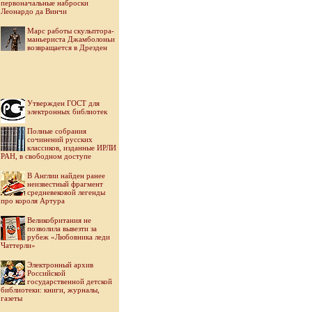
первоначальные наброски
Леонардо да Винчи
Марс работы скульптора-
маньериста Джамболоньи
возвращается в Дрезден
Утвержден ГОСТ для
электронных библиотек
Полные собрания
сочинений русских
классиков, изданные ИРЛИ
РАН, в свободном доступе
В Англии найден ранее
неизвестный фрагмент
средневековой легенды
про короля Артура
Великобритания не
позволила вывезти за
рубеж «Любовника леди
Чаттерли»
Электронный архив
Российской
государственной детской
библиотеки: книги, журналы,
газеты