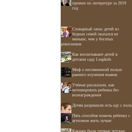
премии по литературе за 2019
год
Словарный запас детей из
бедных семей оказался не
меньше, чем у богатых
ровесников
Как воспитывают детей в
детском саду Leapkids
Миф о несомненной пользе
раннего изучения языков
Учёные рассказали, как
мотивировать ребенка без
вознаграждения
Детям разрешили есть еду с пола
Пять способов помочь ребенку с
аутизмом жить лучше
Какими были первые детские