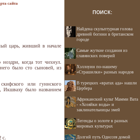
рта сайта
ПОИСК:
Найдена скульптурная голова
древней богини в британском
городе
ный царь, живший в начале
Самые жуткие создания из
славянских поверий
ноздри, когда тот чихнул.
Хэллоуин по-нашему
него было сто сыновей, из
«Страшилки» разных народов
В турецких «вратах ада» нашли
 скифского или гуннского
Цербера
, Икшваху было названием
Африканский культ Мамми Вата
- «Хозяйки воды» и
заклинательницы змей
Легенды о золоте в разных
мировых культурах
Долгий путь Одиссея домой
 с.