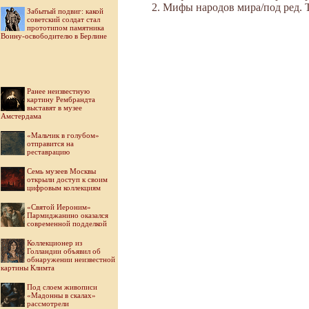
Мифы народов мира/под ред. Ток
Забытый подвиг: какой
советский солдат стал
прототипом памятника
Воину-освободителю в Берлине
Ранее неизвестную
картину Рембрандта
выставят в музее
Амстердама
«Мальчик в голубом»
отправится на
реставрацию
Семь музеев Москвы
открыли доступ к своим
цифровым коллекциям
«Святой Иероним»
Пармиджанино оказался
современной подделкой
Коллекционер из
Голландии объявил об
обнаружении неизвестной
картины Климта
Под слоем живописи
«Мадонны в скалах»
рассмотрели