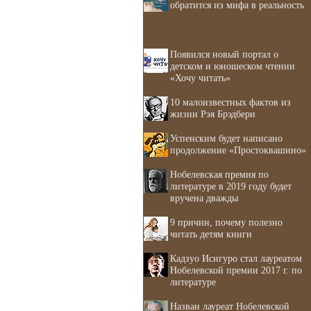
обратится из мифа в реальность
Появился новый портал о
детском и юношеском чтении
«Хочу читать»
10 малоизвестных фактов из
жизни Рэя Брэдбери
Успенским будет написано
продолжение «Простоквашино»
Нобелевская премия по
литературе в 2019 году будет
вручена дважды
9 причин, почему полезно
читать детям книги
Кадзуо Исигуро стал лауреатом
Нобелевской премии 2017 г. по
литературе
Назван лауреат Нобелевской