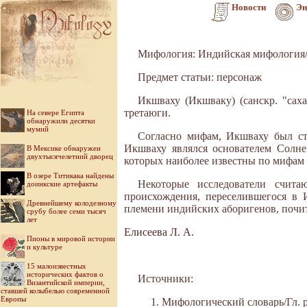
Новости
Эн
Мифология: Индийская мифология/
Предмет статьи: персонаж
Икшваху (Икшваку) (санскр. "сах
третаюги.
На севере Египта
обнаружили десятки
мумий
Согласно мифам, Икшваху был ст
Икшваху являлся основателем Солне
В Мексике обнаружен
двухтысячелетний дворец
которых наиболее известны по мифам
В озере Титикака найдены
Некоторые исследователи счита
доинкские артефакты
происхождения, переселившегося в
Древнейшему колодезному
племени индийских аборигенов, почит
срубу более семи тысяч
лет
Елисеева Л. А.
Пионы в мировой истории
и культуре
15 малоизвестных
исторических фактов о
Источники:
Византийской империи,
ставшей колыбелью современной
Европы
Мифологический словарь/Гл. ре