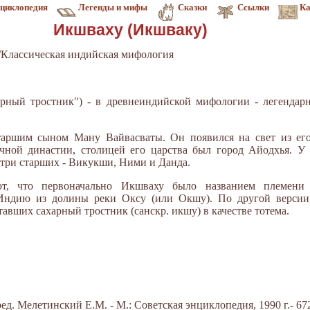
циклопедия
Легенды и мифы
Сказки
Ссылки
Ка
Икшваху (Икшваку)
Классическая индийская мифология
арный тростник") - в древнеиндийской мифологии - легендар
аршим сыном Ману Вайвасваты. Он появился на свет из его 
чной династии, столицей его царства был город Айодхья. У 
 три старших - Викукши, Ними и Данда.
ют, что первоначально Икшваху было названием племени
 Индию из долины реки Оксу (или Окшу). По другой версии
авших сахарный тростник (санскр. икшу) в качестве тотема.
д. Мелетинский Е.М. - М.: Советская энциклопедия, 1990 г.- 672