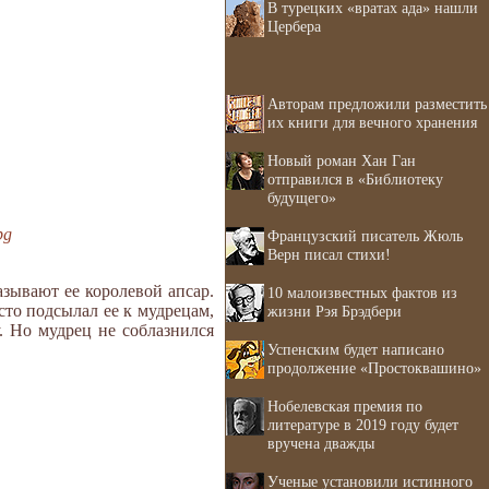
В турецких «вратах ада» нашли
Цербера
Авторам предложили разместить
их книги для вечного хранения
Новый роман Хан Ган
отправился в «Библиотеку
будущего»
pg
Французский писатель Жюль
Верн писал стихи!
азывают ее королевой апсар.
10 малоизвестных фактов из
сто подсылал ее к мудрецам,
жизни Рэя Брэдбери
. Но мудрец не соблазнился
Успенским будет написано
продолжение «Простоквашино»
Нобелевская премия по
литературе в 2019 году будет
вручена дважды
Ученые установили истинного