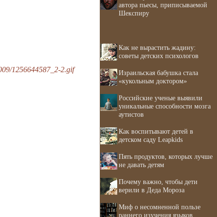
автора пьесы, приписываемой
Шекспиру
Как не вырастить жадину:
советы детских психологов
09/1256644587_2-2.gif
Израильская бабушка стала
«кукольным доктором»
Российские ученые выявили
уникальные способности мозга
аутистов
Как воспитывают детей в
детском саду Leapkids
Пять продуктов, которых лучше
не давать детям
Почему важно, чтобы дети
верили в Деда Мороза
Миф о несомненной пользе
раннего изучения языков