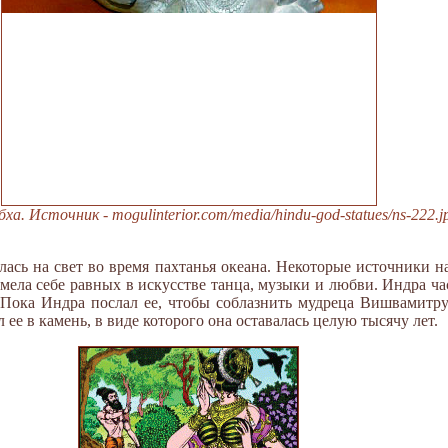
ха. Источник - mogulinterior.com/media/hindu-god-statues/ns-222.j
лась на свет во время пахтанья океана. Некоторые источники н
мела себе равных в искусстве танца, музыки и любви. Индра ча
Пока Индра послал ее, чтобы соблазнить мудреца Вишвамитру
ее в камень, в виде которого она оставалась целую тысячу лет.