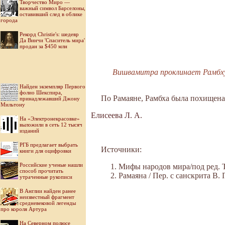
Творчество Миро —
важный символ Барселоны,
оставивший след в облике
города
Рекорд Christie's: шедевр
Да Винчи 'Спаситель мира'
продан за $450 млн
Вишвамитра проклинает Рамбху. 
Найден экземпляр Первого
фолио Шекспира,
По Рамаяне, Рамбха была похищена
принадлежавший Джону
Мильтону
Елисеева Л. А.
На «Электронекрасовке»
выложили в сеть 12 тысяч
изданий
РГБ предлагает выбрать
Источники:
книги для оцифровки
Российские ученые нашли
Мифы народов мира/под ред. Ток
способ прочитать
Рамаяна / Пер. с санскрита В. П
утраченные рукописи
В Англии найден ранее
неизвестный фрагмент
средневековой легенды
про короля Артура
На Северном полюсе