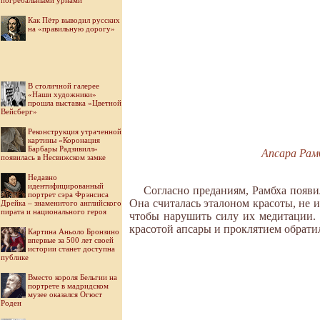
погребальными урнами
Как Пётр выводил русских
на «правильную дорогу»
В столичной галерее
«Наши художники»
прошла выставка «Цветной
Вейсберг»
Реконструкция утраченной
картины «Коронация
Барбары Радзивилл»
Апсара Рамб
появилась в Несвижском замке
Недавно
идентифицированный
Согласно преданиям, Рамбха появи
портрет сэра Фрэнсиса
Она считалась эталоном красоты, не и
Дрейка – знаменитого английского
пирата и национального героя
чтобы нарушить силу их медитации. 
красотой апсары и проклятием обратил 
Картина Аньоло Бронзино
впервые за 500 лет своей
истории станет доступна
публике
Вместо короля Бельгии на
портрете в мадридском
музее оказался Огюст
Роден