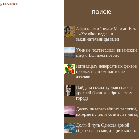
рта сайта
ПОИСК:
Африканский культ Мамми Вата
- «Хозяйки воды» и
заклинательницы змей
Ученые подтвердили китайский
миф о Великом потопе
Пятнадцать невероятных фактов
о божественном пантеоне
ацтеков
Найдена скульптурная голова
древней богини в британском
городе
Десять интереснейших религий,
которые исчезли сотни лет назад
Долгий путь Одиссея домой
обратится из мифа в реальность