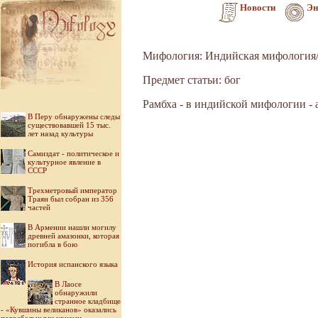
Новости
Эн
Мифология: Индийская мифология/
Предмет статьи: бог
Рамбха - в индийской мифологии - 
В Перу обнаружены следы
существовавшей 15 тыс.
лет назад культуры
Самиздат - политическое и
культурное явление в
СССР
Трехметровый император
Траян был собран из 356
частей
В Армении нашли могилу
древней амазонки, которая
погибла в бою
История испанского языка
В Лаосе
обнаружили
странное кладбище
- «Кувшины великанов» оказались