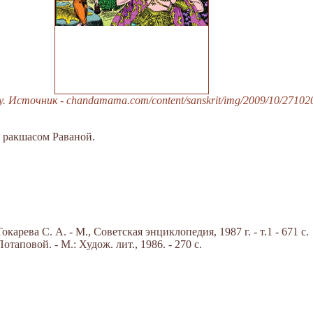
Источник - chandamama.com/content/sanskrit/img/2009/10/271020
 ракшасом Раваной.
арева С. А. - М., Советская энциклопедия, 1987 г. - т.1 - 671 с.
отаповой. - М.: Худож. лит., 1986. - 270 c.