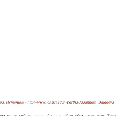
. Источник - http://www.ics.uci.edu/~partha/Jagannath_Baladeva
на после гибели ядавов был случайно убит охотником. Тел