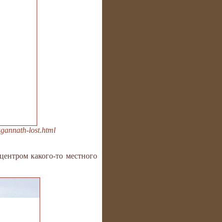
annath-lost.html
центром какого-то местного