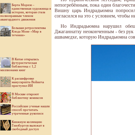
непогребённым, пока один благочести
Берта Моризо -
единственная художница в
Вишну царь Индрадьюмна попросил 
истории, которая стала
согласился на это с условием, чтобы н
полноправным членом
авангардного движения
Но Индрадьюмна нарушил обеща
Большая ретроспектива
Джаганнатху неоконченным - без рук и
Клода Моне «Мир в
течении»
ашвамедхе, которую Индрадьюмна сове
В Китае открылась
футуристическая
библиотека с 1,2
миллионами книг
К расшифровке
манускрипта Войнича
приступил ИИ
В Москве откроют
библиотеку комиксов
Российские ученые нашли
способ прочитать
утраченные рукописи
Книжную коллекцию
Гинзбургов выложат в
свободный доступ