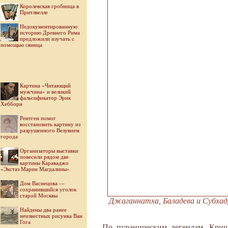
Королевская гробница в
Притлвелле
Недокументированную
историю Древнего Рима
предложили изучать с
помощью свинца
Картина «Читающий
мужчина» и великий
фальсификатор Эрик
Хебборн
Рентген помог
восстановить картину из
разрушенного Везувием
города
Организаторы выставки
повесили рядом две
картины Караваджо
«Экстаз Марии Магдалины»
Дом Васнецова —
сохранившийся уголок
старой Москвы
Джаганнатха, Баладева и Субхадра
Найдены два ранее
неизвестных рисунка Ван
Гога
По пураническим легендам, Криш