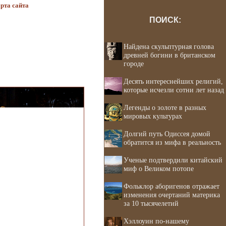
рта сайта
ПОИСК:
Найдена скульптурная голова
древней богини в британском
городе
Десять интереснейших религий,
которые исчезли сотни лет назад
Легенды о золоте в разных
мировых культурах
Долгий путь Одиссея домой
обратится из мифа в реальность
Ученые подтвердили китайский
миф о Великом потопе
Фольклор аборигенов отражает
изменения очертаний материка
за 10 тысячелетий
Хэллоуин по-нашему