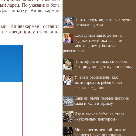
ый ларец. По указанию бога
Джаганнатху. Вишвакарман
Пять продуктов, которых лучше
не давать детям
ный Вишвакарман оставил
стве жреца присутствовал на
Словарный запас детей из
бедных семей оказался не
меньше, чем у богатых
ровесников
Пять эффективных способов
быстро унять детскую истерику
Учёные рассказали, как
мотивировать ребенка без
вознаграждения
Какими были первые детские
сады и ясли в Крыму
Израильская бабушка стала
«кукольным доктором»
Миф о несомненной пользе
раннего изучения языков