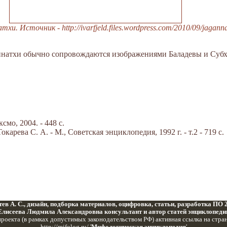
и. Источник - http://ivarfjeld.files.wordpress.com/2010/09/jaganna
натхи обычно сопровождаются изображениями Баладевы и Субх
мо, 2004. - 448 с.
арева С. А. - М., Советская энциклопедия, 1992 г. - т.2 - 719 с.
ев А. С., дизайн, подборка материалов, оцифровка, статьи, разработка ПО
Елисеева Людмила Александровна консультант и автор статей энциклопеди
роекта (в рамках допустимых законодательством РФ) активная ссылка на стра