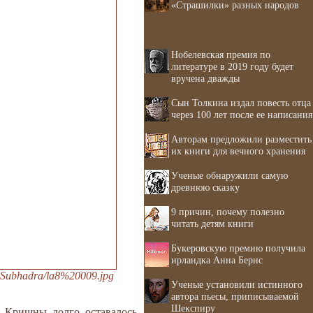
«Страшилки» разных народов
Нобелевская премия по
литературе в 2019 году будет
вручена дважды
Сын Толкина издал повесть отца
через 100 лет после ее написания
Авторам предложили разместить
их книги для вечного хранения
Ученые обнаружили самую
древнюю сказку
9 причин, почему полезно
читать детям книги
Букеровскую премию получила
ирландка Анна Бернс
_Subhadra/la8%20009.jpg
Ученые установили истинного
автора пьесы, приписываемой
Шекспиру
о Кришны долго оставалось