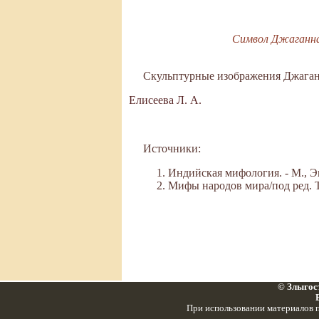
Символ Джаганнатх
Скульптурные изображения Джаган
Елисеева Л. А.
Источники:
Индийская мифология. - М., Экс
Мифы народов мира/под ред. Ток
© Злыгост
При использовании материалов п