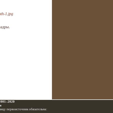
th-1.jpg
адры.
 2001–2020
и
ницу первоисточник обязательна: