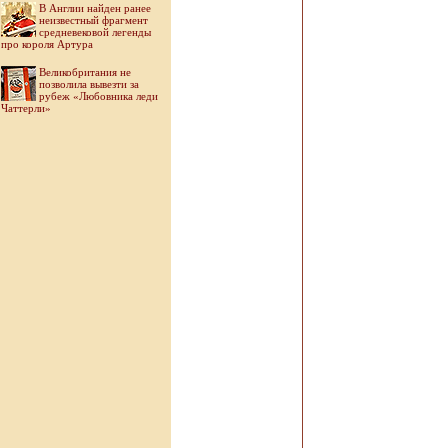
В Англии найден ранее
неизвестный фрагмент
средневековой легенды
про короля Артура
Великобритания не
позволила вывезти за
рубеж «Любовника леди
Чаттерли»