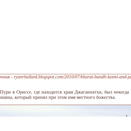
к - ryanrballard.blogspot.com/2010/07/bharat-bandh-laxmi-and-jag
 Пури в Ориссе, где находится храм Джаганнатхи, был некогда 
Кришны, который принял при этом имя местного божества.