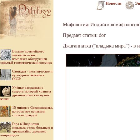
Новости
Эн
Мифология: Индийская мифология
Предмет статьи: бог
Джаганнатха ("владыка мира") - в
В плане древнейшего
мегалитического
комплекса обнаружили
скрытый геометрический рисунок
Самиздат - политическое и
культурное явление в
СССР
Учёные рассказали о
секрете, который хранила
древнеегипетская мумия
кошки
15 мифов о Средневековье,
которые все привыкли
считать правдой
Гора в Индонезии
скрывала очень большую и
чрезвычайно древнюю
«пирамиду»