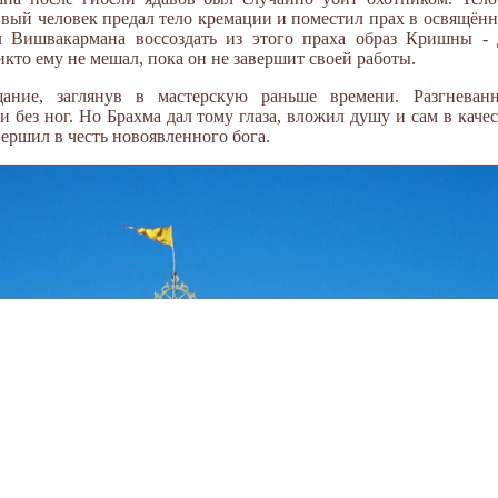
вый человек предал тело кремации и поместил прах в освящённ
Вишвакармана воссоздать из этого праха образ Кришны - 
икто ему не мешал, пока он не завершит своей работы.
ние, заглянув в мастерскую раньше времени. Разгневан
 без ног. Но Брахма дал тому глаза, вложил душу и сам в каче
ршил в честь новоявленного бога.