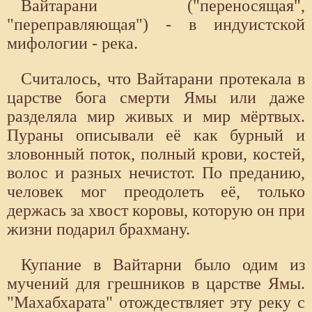
Вайтарани ("переносящая",
"переправляющая") - в индуистской
мифологии - река.
Считалось, что Вайтарани протекала в
царстве бога смерти Ямы или даже
разделяла мир живых и мир мёртвых.
Пураны описывали её как бурный и
зловонный поток, полный крови, костей,
волос и разных нечистот. По преданию,
человек мог преодолеть её, только
держась за хвост коровы, которую он при
жизни подарил брахману.
Купание в Вайтарни было одим из
мучений для грешников в царстве Ямы.
"Махабхарата" отождествляет эту реку с