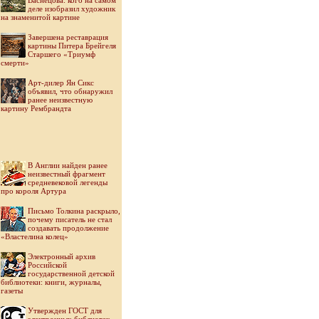
Васнецова: кого на самом
деле изобразил художник
на знаменитой картине
Завершена реставрация
картины Питера Брейгеля
Старшего «Триумф
смерти»
Арт-дилер Ян Сикс
объявил, что обнаружил
ранее неизвестную
картину Рембрандта
В Англии найден ранее
неизвестный фрагмент
средневековой легенды
про короля Артура
Письмо Толкина раскрыло,
почему писатель не стал
создавать продолжение
«Властелина колец»
Электронный архив
Российской
государственной детской
библиотеки: книги, журналы,
газеты
Утвержден ГОСТ для