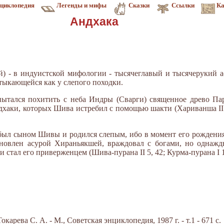
циклопедия
Легенды и мифы
Сказки
Ссылки
Ка
Андхака
ой) - в индуистской мифологии - тысячеглавый и тысячерукий 
тыкающейся как у слепого походки.
ытался похитить с неба Индры (Сварги) священное древо Па
дхаки, которых Шива истребил с помощью шакти (Хариванша II 
 был сыном Шивы и родился слепым, ибо в момент его рождени
ыновлен асурой Хираньякшей, враждовал с богами, но одна
 стал его приверженцем (Шива-пурана II 5, 42; Курма-пурана I 15
арева С. А. - М., Советская энциклопедия, 1987 г. - т.1 - 671 с.