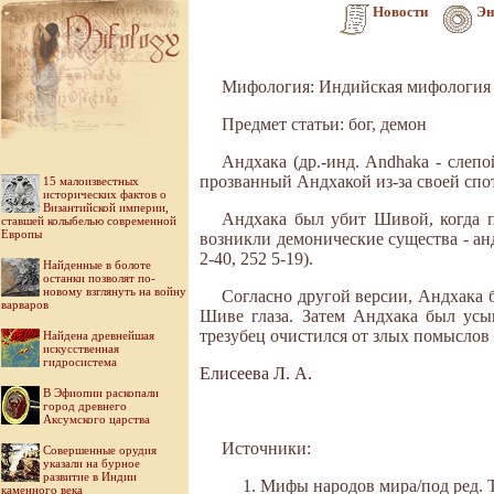
Новости
Эн
Мифология: Индийская мифология
Предмет статьи: бог, демон
Андхака (др.-инд. Andhaka - слеп
прозванный Андхакой из-за своей спо
15 малоизвестных
исторических фактов о
Византийской империи,
Андхака был убит Шивой, когда п
ставшей колыбелью современной
Европы
возникли демонические существа - ан
2-40, 252 5-19).
Найденные в болоте
останки позволят по-
новому взглянуть на войну
Согласно другой версии, Андхака
варваров
Шиве глаза. Затем Андхака был ус
трезубец очистился от злых помыслов и
Найдена древнейшая
искусственная
гидросистема
Елисеева Л. А.
В Эфиопии раскопали
город древнего
Аксумского царства
Источники:
Совершенные орудия
указали на бурное
развитие в Индии
Мифы народов мира/под ред. Ток
каменного века