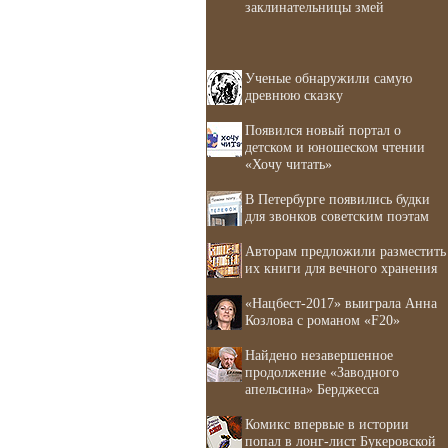
заклинательницы змей
Ученые обнаружили самую
древнюю сказку
Появился новый портал о
детском и юношеском чтении
«Хочу читать»
В Петербурге появились будки
для звонков советским поэтам
Авторам предложили разместить
их книги для вечного хранения
«Нацбест-2017» выиграла Анна
Козлова с романом «F20»
Найдено незавершенное
продолжение «Заводного
апельсина» Берджесса
Комикс впервые в истории
попал в лонг-лист Букеровской