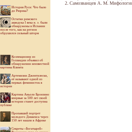
Самозванцев А. М. Мифология Во
История Руси: Что было
до Рюрика?
Остатки римского
акведука I века н. э. были
обнаружены в Испании
после того, как на регион
обрушился сильный шторм
Коллекционер из
Голландии объявил об
обнаружении неизвестной
картины Климта
Артемизии Джентилески,
её называют одной из
первых феминисток в
истории
Картина Аньоло Бронзино
впервые за 500 лет своей
истории станет доступна
публике
Пропавший портрет
молодого Диккенса через
150 лет нашли в Африке
Секреты «Богатырей»