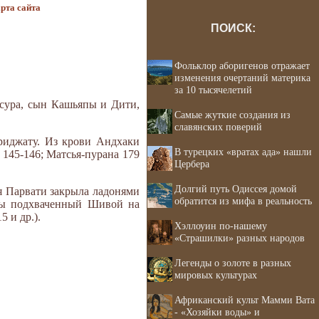
рта сайта
ПОИСК:
Фольклор аборигенов отражает
изменения очертаний материка
за 10 тысячелетий
асура, сын Кашьяпы и Дити,
Самые жуткие создания из
славянских поверий
риджату. Из крови Андхаки
В турецких «вратах ада» нашли
145-146; Матсья-пурана 179
Цербера
Долгий путь Одиссея домой
я Парвати закрыла ладонями
обратится из мифа в реальность
жды подхваченный Шивой на
 и др.).
Хэллоуин по-нашему
«Страшилки» разных народов
Легенды о золоте в разных
мировых культурах
Африканский культ Мамми Вата
- «Хозяйки воды» и