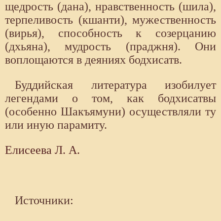
щедрость (дана), нравственность (шила),
терпеливость (кшанти), мужественность
(вирья), способность к созерцанию
(дхьяна), мудрость (праджня). Они
воплощаются в деяниях бодхисатв.
Буддийская литература изобилует
легендами о том, как бодхисатвы
(особенно Шакъямуни) осуществляли ту
или иную парамиту.
Елисеева Л. А.
Источники: