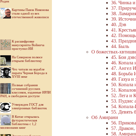
Роден
36. Чинка и
37. Прируч
Картины Павла Никонова
38. Ламария
стали одной из вех
отечественной живописи
39. Источн
40. Дэв
41. Крестья
42. Помощь
43. Праздн
К расшифровке
манускрипта Войнича
44. Быль
приступил ИИ
О божествах-хвтишв
45. Бои дэ
На Северном полюсе
открыли библиотеку
46. Копала
47. Ангел 
Что читали на корабле
пирата Черная Борода в
48. Борьба 
XVIII веке
49. Гахуа и
50. Копала 
Полные собрания
сочинений русских
51. Копало
классиков, изданные ИРЛИ
52. Лега и 
РАН, в свободном доступе
53. Пудзис 
Утвержден ГОСТ для
54. Копала
электронных библиотек
55. Девять 
В Китае открылась
Об Амирани
футуристическая
56. Прико
библиотека с 1,2
миллионами книг
57. Дракон
58. Амиран