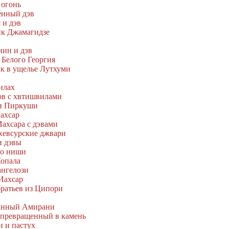
 огонь
енный дэв
 и дэв
ик Джамагидзе
нин и дэв
 Белого Георгия
ик в ущелье Лутхуми
илах
вов с хвтишвилами
 и Пиркуши
Иахсар
Иахсара с дэвами
 хевсурские джвари
и дэвы
во ниши
Копала
ангелози
-Иахсар
братьев из Ципори
ванный Амирани
, превращенный в камень
и и пастух