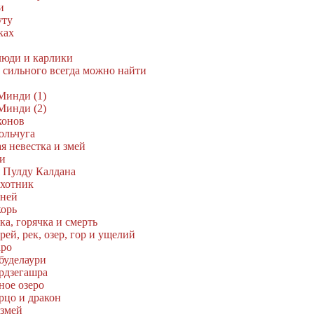
и
уту
ках
люди и карлики
е сильного всегда можно найти
Минди (1)
Минди (2)
конов
ольчуга
ая невестка и змей
и
я Пулду Калдана
Охотник
зней
корь
ка, горячка и смерть
ей, рек, озер, гор и ущелий
аро
буделаури
Эрдзегашра
ное озеро
рцо и дракон
 змей