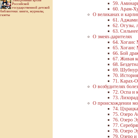
Электронный архив
59. Аминар
Российской
государственной детской
60. Арам-Х
библиотеки: книги, журналы,
О великанах и карли
газеты
61. Аджами
62. Огузы, 
63. Сильне
О змеях-дарителях
64. Хогаис 
65. Хогаис 
66. Бой дра
67. Живая к
68. Бездетн
69. Шубнур
70. Истори
71. Карах-
О возбудителях боле
72. Оспа и 
73. Лихорад
О происхождении мор
74. Цхрацк
75. Озеро А
76. Озеро 
77. Серебря
78. Озеро Э
79. Озеро и