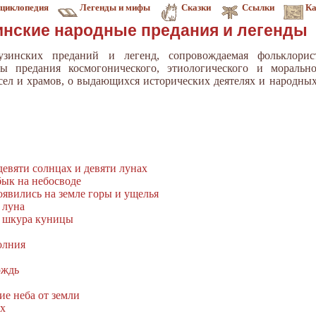
циклопедия
Легенды и мифы
Сказки
Ссылки
Ка
инские народные предания и легенды
узинских преданий и легенд, сопровождаемая фольклорис
 предания космогонического, этиологического и морально-
 сел и храмов, о выдающихся исторических деятелях и народны
 девяти солнцах и девяти лунах
бык на небосводе
оявились на земле горы и ущелья
 луна
и шкура куницы
олния
ождь
ие неба от земли
ях