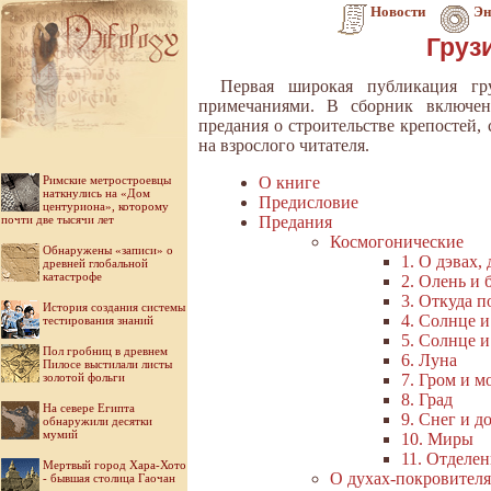
Новости
Эн
Груз
Первая широкая публикация гр
примечаниями. В сборник включены
предания о строительстве крепостей,
на взрослого читателя.
Римские метростроевцы
О книге
наткнулись на «Дом
Предисловие
центуриона», которому
почти две тысячи лет
Предания
Космогонические
Обнаружены «записи» о
1. О дэвах,
древней глобальной
катастрофе
2. Олень и 
3. Откуда п
История создания системы
4. Солнце и
тестирования знаний
5. Солнце 
Пол гробниц в древнем
6. Луна
Пилосе выстилали листы
золотой фольги
7. Гром и м
8. Град
На севере Египта
9. Снег и д
обнаружили десятки
мумий
10. Миры
11. Отделен
Мертвый город Хара-Хото
О духах-покровител
- бывшая столица Гаочан