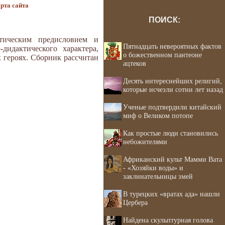
рта сайта
ПОИСК:
тическим предисловием и
Пятнадцать невероятных фактов
дидактического характера,
о божественном пантеоне
х героях. Сборник рассчитан
ацтеков
Десять интереснейших религий,
которые исчезли сотни лет назад
Ученые подтвердили китайский
миф о Великом потопе
Как простые люди становились
небожителями
Африканский культ Мамми Вата
- «Хозяйки воды» и
заклинательницы змей
В турецких «вратах ада» нашли
Цербера
Найдена скульптурная голова