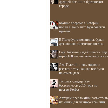
древней богини в британском
городе
Комикс впервые в истории
попал в лонг-лист Букеровской
премии
В Петербурге появились будки
для звонков советским поэтам
Сын Толкина издал повесть отца
через 100 лет после ее написания
Лев Толстой - пять мифов и
рассказ о том, как же всё было
на самом деле
Топовая «двадцатка»
бестселлеров 2016 года по
итогам Forbes
Авторам предложили разместить
их книги для вечного хранения