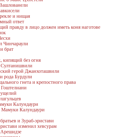
 Вашлованели
Цавкисели
Эрекле и нищая
умный ответ
щий правду в лицо должен иметь коня наготове
нок
Месхи
ул Чинчараули
 и брат
, кипящий без огня
 Султанишвили
нский герой Джанхоташвили
зи рода Бурдули
дального гнета и крепостного права
г Гоштелиани
а ущелий
 ушгульцев
амуки Калундаури
ь Мамуки Калундаури
 братьев и Зураб-эристави
эристави изменил хевсурам
ь Арешидзе