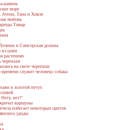
а-камень
ское море
 Атени, Тана и Ховле
тная любовь
царицы Тамар
ора
вана
и
 Лочини и Самгорская долина
 из цови
и растениях
ь черепахи
вились на свете черепахи
о времени служит человеку собака
хави и золотой петух
соловей
 Нету, нет!"
 кричат коршуны
пчела избегает некоторых цветов
оявились удоды
ка
ка