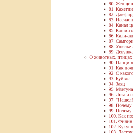
80. Женщин
81. Кахетин
82. Джефир,
83. Несчас
84. Канал 
85. Коши-г
86. Кали-ак
87. Самгор
88. Ущелье
89. Девушка
О животных, птицах 
90. Панцир
91. Как поя
92. С каког
93. Буйвол
94. Заяц
95. Мзетуна
96. Лоза и 
97. "Нашел!
98. Почему
99. Почему 
100. Как п
101. Филин
102. Кукуш
103. Ласточ