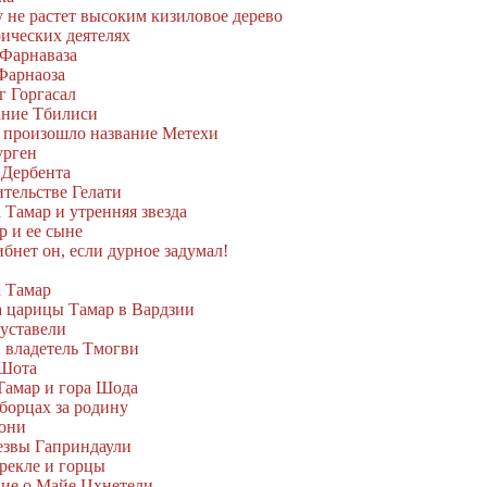
 не растет высоким кизиловое дерево
ических деятелях
 Фарнаваза
 Фарнаоза
г Горгасал
ание Тбилиси
а произошло название Метехи
урген
 Дербента
ительстве Гелати
 Тамар и утренняя звезда
р и ее сыне
ибнет он, если дурное задумал!
а Тамар
а царицы Тамар в Вардзии
Руставели
и владетель Тмогви
 Шота
 Тамар и гора Шода
 борцах за родину
иони
Зезвы Гаприндаули
Эрекле и горцы
ние о Майе Цхнетели