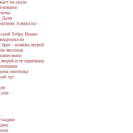
жает на скале
Геловани
ткена
и Дали
 охотник Алмасгил
хский Тебру Иване
Квацихисели
 брат - хозяева зверей
ние месепов
Ткаши-мапа
 зверей и ее приемыш
 женщина
жена охотника
кий луг
дэв
 али
и
е каджи
аджи
жена