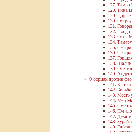
127. Тамро
128. Тина 
129. Царь 
130. Остро
131. Говоря
132. Поеди
133. Отиа 
134. Тамар
135. Сестра
136. Сестра
137. Горшок
138. Шалик
139. Осети
140. Андре
О борцах против фео
141. Капсо
142. Борьб
143. Месть
144. Меч М
145. Смерт
146. Пугало
147. Девять
148. Зураб-
149. Гибел