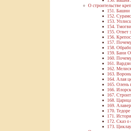
150. Башн
О строительстве креп
151. Башни
152. Сурамс
153. Уплис
154. Тмогв
155. Ответ 
156. Крепос
157. Почему
158. Обраб
159. Бани 
160. Почему
161. Вардзи
162. Мелис
163. Воронь
164. Алая ц
165. Олень
166. Илорс
167. Строи
168. Царица
169. Алаве
170. Тедоре
171. Истор
172. Сказ о
173. Цикла