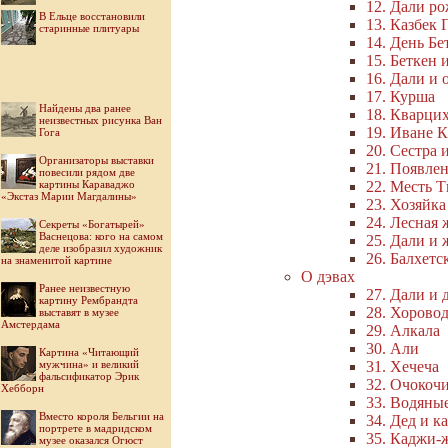
12. Дали ро
В Ельце восстановили
13. Казбек 
старинные плитуары
14. День Бе
15. Беткен 
16. Дали и
17. Курша
Найдены два ранее
18. Кварци
неизвестных рисунка Ван
19. Иване 
Гога
20. Сестра и
Организаторы выставки
21. Появле
повесили рядом две
картины Караваджо
22. Месть 
«Экстаз Марии Магдалины»
23. Хозяйка
24. Лесная
Секреты «Богатырей»
Васнецова: кого на самом
25. Дали и 
деле изобразил художник
26. Балхетс
на знаменитой картине
О дэвах
Ранее неизвестную
27. Дали и 
картину Рембрандта
28. Хоровод
выставят в музее
Амстердама
29. Алкала
30. Али
Картина «Читающий
мужчина» и великий
31. Хечеча
фальсификатор Эрик
32. Очокоч
Хебборн
33. Водяны
Вместо короля Бельгии на
34. Дед и к
портрете в мадридском
35. Каджи-
музее оказался Огюст