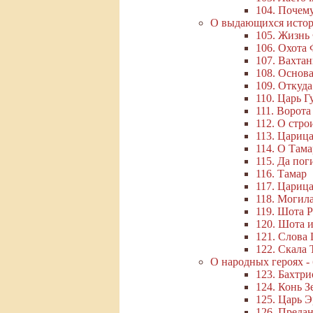
104. Почему
О выдающихся истор
105. Жизнь
106. Охота
107. Вахтан
108. Основ
109. Откуд
110. Царь Г
111. Ворота
112. О стро
113. Царица
114. О Тама
115. Да пог
116. Тамар
117. Цариц
118. Могил
119. Шота 
120. Шота 
121. Слова
122. Скала
О народных героях -
123. Бахтр
124. Конь 
125. Царь 
126. Преда