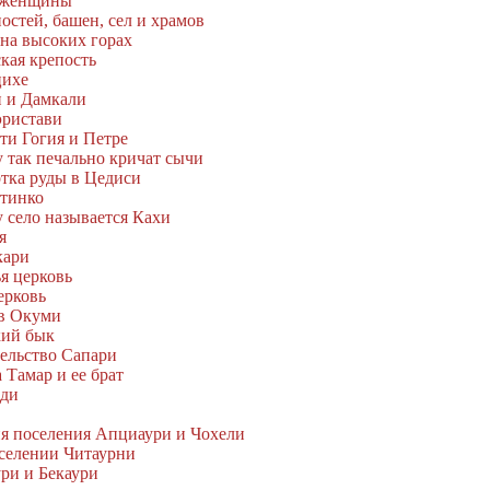
я женщины
остей, башен, сел и храмов
 на высоких горах
кая крепость
цихе
и и Дамкали
эристави
ти Гогия и Петре
 так печально кричат сычи
отка руды в Цедиси
Отинко
 село называется Кахи
я
кари
я церковь
ерковь
 в Окуми
кий бык
тельство Сапари
 Тамар и ее брат
рди
ия поселения Апциаури и Чохели
 селении Читаурни
ури и Бекаури