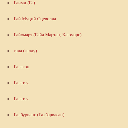
Гаими (Га)
Гай Муций Сцеволла
Гайомарт (Гайа Мартан, Каюмарс)
гала (галлу)
Галагон
Галатея
Галатея
Галбурванс (Галбарвасан)