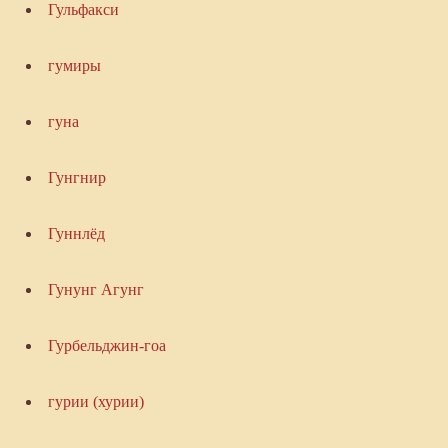
Гульфакси
гумиры
гуна
Гунгнир
Гуннлёд
Гунунг Агунг
Гурбельджин-гоа
гурии (хурии)