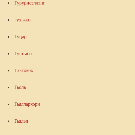
Гурурисэллэнг
гухьяки
Гуцар
Гуштасп
Гхатокох
Гьоль
Гьяллархорн
Гьяльп