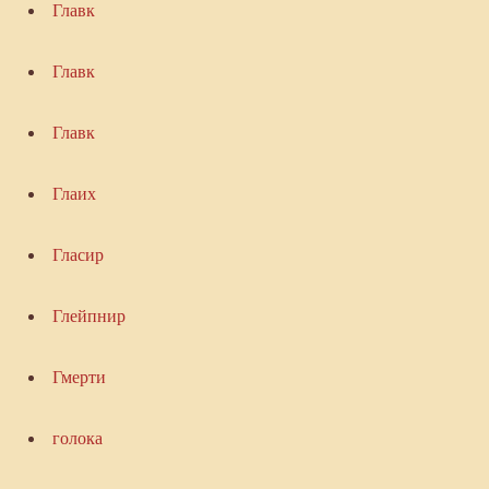
Главк
Главк
Главк
Глаих
Гласир
Глейпнир
Гмерти
голока