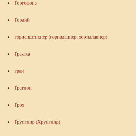
Горгофона
Гордий
горнапштикнер (горнадапнер, хортылакнер)
Гра-лха
граи
Гратион
Грох
Грунгнир (Хрунгнир)