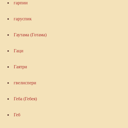
гарпии
гаруспик
Гаутама (Готама)
Гаци
Гаятри
гвелиспери
Геба (Гебея)
Геб