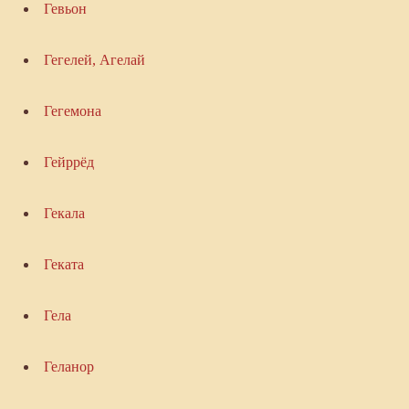
Гевьон
Гегелей, Агелай
Гегемона
Гейррёд
Гекала
Геката
Гела
Геланор