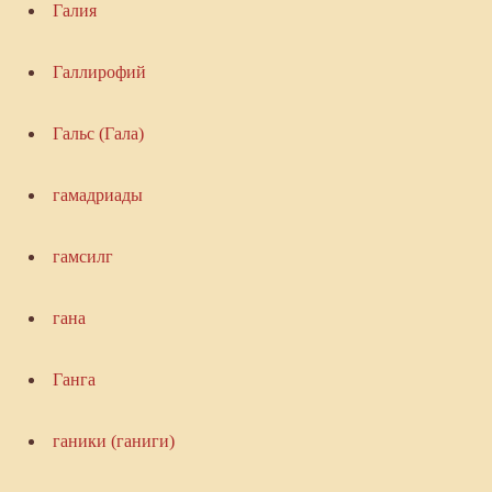
Галия
Галлирофий
Гальс (Гала)
гамадриады
гамсилг
гана
Ганга
ганики (ганиги)