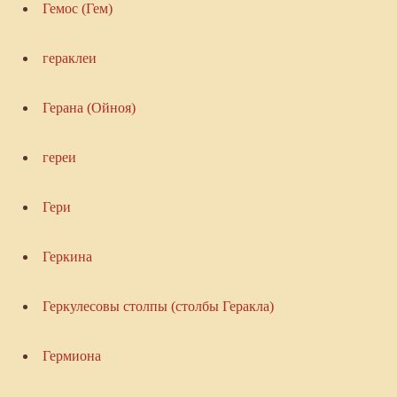
Гемос (Гем)
гераклеи
Герана (Ойноя)
гереи
Гери
Геркина
Геркулесовы столпы (столбы Геракла)
Гермиона