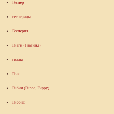
Геспер
геспериды
Гесперия
Гиагн (Гиагнид)
гиады
Гиас
Гибил (Гирра, Гирру)
Гибрис