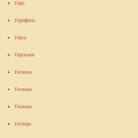
Геро
Герофила
Герса
Герсилия
Гесиона
Гесиона
Гесиона
Геспера