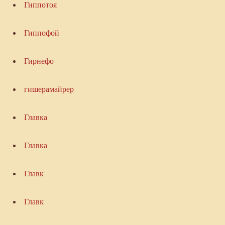
Гиппотоя
Гиппофой
Гирнефо
гишерамайрер
Главка
Главка
Главк
Главк