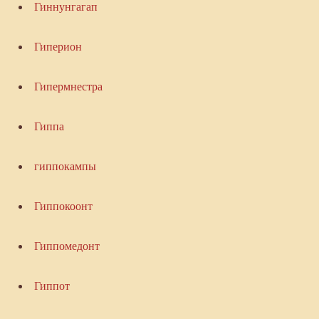
Гиннунгагап
Гиперион
Гипермнестра
Гиппа
гиппокампы
Гиппокоонт
Гиппомедонт
Гиппот