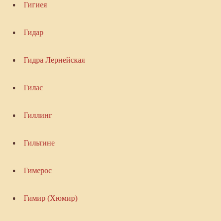
Гигиея
Гидар
Гидра Лернейская
Гилас
Гиллинг
Гильтине
Гимерос
Гимир (Хюмир)