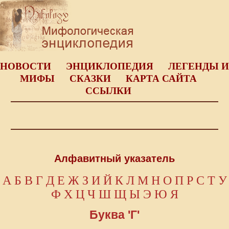
НОВОСТИ
ЭНЦИКЛОПЕДИЯ
ЛЕГЕНДЫ И
МИФЫ
СКАЗКИ
КАРТА САЙТА
ССЫЛКИ
Алфавитный указатель
А
Б
В
Г
Д
Е
Ж
З
И
Й
К
Л
М
Н
О
П
Р
С
Т
У
Ф
Х
Ц
Ч
Ш
Щ
Ы
Э
Ю
Я
Буква 'Г'