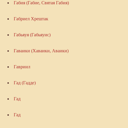
Габия (Габие, Святая Габия)
Габриел Хрештак
Габьяуя (Габьяуис)
Гаваики (Хаваики, Аваики)
Гавриил
Гад (Гадде)
Гад
Гад