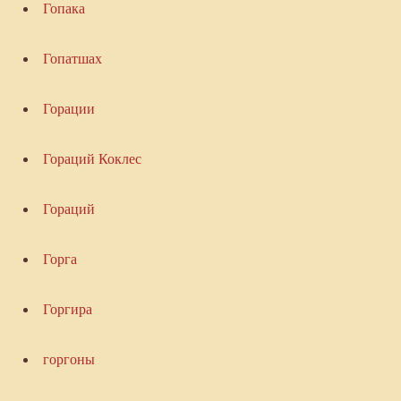
Гопака
Гопатшах
Горации
Гораций Коклес
Гораций
Горга
Горгира
горгоны