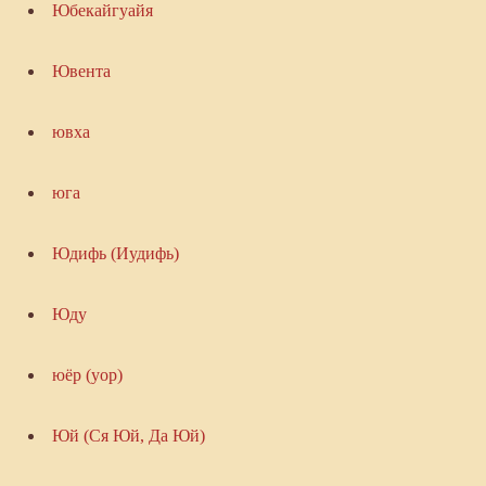
Юбекайгуайя
Ювента
ювха
юга
Юдифь (Иудифь)
Юду
юёр (уор)
Юй (Ся Юй, Да Юй)