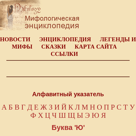
НОВОСТИ
ЭНЦИКЛОПЕДИЯ
ЛЕГЕНДЫ И
МИФЫ
СКАЗКИ
КАРТА САЙТА
ССЫЛКИ
Алфавитный указатель
А
Б
В
Г
Д
Е
Ж
З
И
Й
К
Л
М
Н
О
П
Р
С
Т
У
Ф
Х
Ц
Ч
Ш
Щ
Ы
Э
Ю
Я
Буква 'Ю'