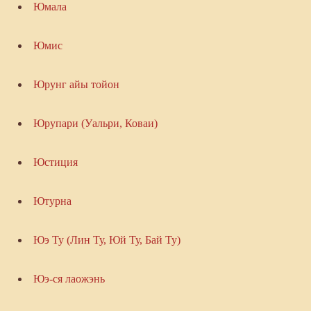
Юмала
Юмис
Юрунг айы тойон
Юрупари (Уальри, Коваи)
Юстиция
Ютурна
Юэ Ту (Лин Ту, Юй Ту, Бай Ту)
Юэ-ся лаожэнь