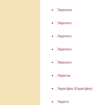
Эврином
Эврипил
Эврипил
Эврипил
Эврипил
Эврисак
Эврисфен (Еврисфен)
Эврита