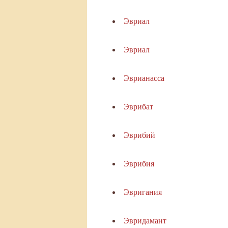
Эвриал
Эвриал
Эврианасса
Эврибат
Эврибий
Эврибия
Эвригания
Эвридамант