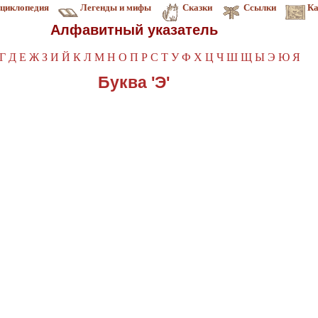
циклопедия
Легенды и мифы
Сказки
Ссылки
Ка
Алфавитный указатель
Г
Д
Е
Ж
З
И
Й
К
Л
М
Н
О
П
Р
С
Т
У
Ф
Х
Ц
Ч
Ш
Щ
Ы
Э
Ю
Я
Буква 'Э'