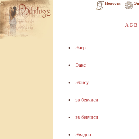
Новости
Эн
А
Б
В
Эагр
Эакс
Эбису
эв бекчиси
эв бекчиси
Эвадна