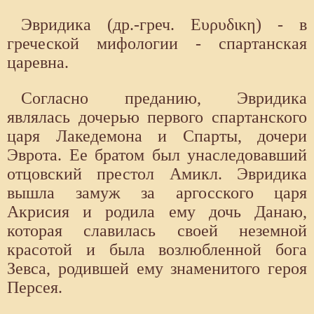
Эвридика (др.-греч. Ευρυδικη) - в
греческой мифологии - спартанская
царевна.
Согласно преданию, Эвридика
являлась дочерью первого спартанского
царя Лакедемона и Спар­ты, дочери
Эврота. Ее братом был унаследовавший
отцовский престол Амикл. Эвридика
вышла замуж за аргосского царя
Акрисия и родила ему дочь Данаю,
которая славилась своей неземной
красотой и была возлюбленной бога
Зевса, родившей ему знаменитого героя
Персея.