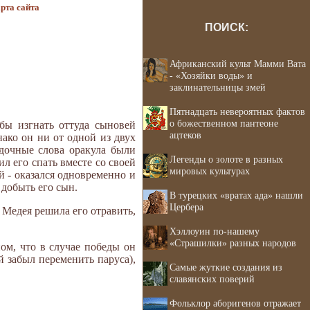
рта сайта
ПОИСК:
Африканский культ Мамми Вата
- «Хозяйки воды» и
заклинательницы змей
Пятнадцать невероятных фактов
о божественном пантеоне
бы изгнать оттуда сыновей
ацтеков
ако он ни от одной из двух
адочные слова оракула были
Легенды о золоте в разных
л его спать вместе со своей
мировых культурах
й - оказался одновременно и
 добыть его сын.
В турецких «вратах ада» нашли
Цербера
Медея решила его отравить,
Хэллоуин по-нашему
«Страшилки» разных народов
ом, что в случае победы он
й забыл переменить паруса),
Самые жуткие создания из
славянских поверий
Фольклор аборигенов отражает