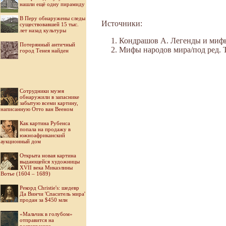
нашли ещё одну пирамиду
В Перу обнаружены следы
Источники:
существовавшей 15 тыс.
лет назад культуры
Кондрашов А. Легенды и мифы 
Потерянный античный
Мифы народов мира/под ред. Ток
город Тенея найден
Cотрудники музея
обнаружили в запаснике
забытую всеми картину,
написанную Отто ван Вееном
Как картина Рубенса
попала на продажу в
южноафриканский
аукционный дом
Открыта новая картина
выдающейся художницы
XVII века Микаэлины
Вотье (1604 – 1689)
Рекорд Christie's: шедевр
Да Винчи 'Спаситель мира'
продан за $450 млн
«Мальчик в голубом»
отправится на