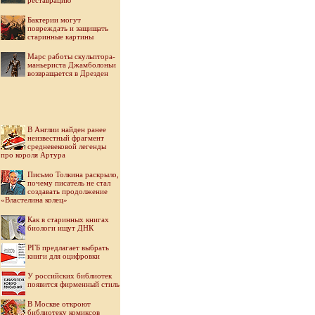
реставрацию
Бактерии могут
повреждать и защищать
старинные картины
Марс работы скульптора-
маньериста Джамболоньи
возвращается в Дрезден
В Англии найден ранее
неизвестный фрагмент
средневековой легенды
про короля Артура
Письмо Толкина раскрыло,
почему писатель не стал
создавать продолжение
«Властелина колец»
Как в старинных книгах
биологи ищут ДНК
РГБ предлагает выбрать
книги для оцифровки
У российских библиотек
появится фирменный стиль
В Москве откроют
библиотеку комиксов