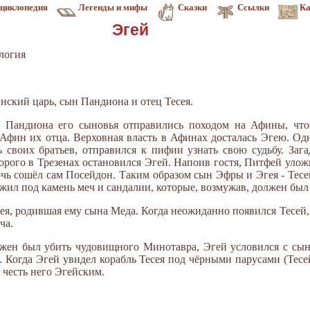
циклопедия
Легенды и мифы
Сказки
Ссылки
Ка
Эгей
логия
инский царь, сын Пандиона и отец Тесея.
и Пандиона его сыновья отправились походом на Афины, что
Афин их отца. Верховная власть в Афинах досталась Эгею. Одн
ь своих братьев, отправился к пифии узнать свою судьбу. Заг
рого в Трезенах остановился Эгей. Напоив гостя, Питфей уложи
очь сошёл сам Посейдон. Таким образом сын Эфры и Эгея - Тесе
жил под камень меч и сандалии, которые, возмужав, должен был
я, родившая ему сына Меда. Когда неожиданно появился Тесей, 
ча.
лжен был убить чудовищного Минотавра, Эгей условился с сын
 Когда Эгей увидел корабль Тесея под чёрными парусами (Тесе
в честь него Эгейским.