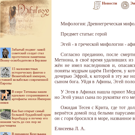
Новости
Эн
Мифология: Древнегреческая мифо
Предмет статьи: герой
Эгей - в греческой мифологии - аф
Забытый подвиг: какой
советский солдат стал
Согласно преданию, после смерт
прототипом памятника
Метиона, в своё время удаливших из 
Воину-освободителю в Берлине
жён не имел наследников и, опасаяс
15 малоизвестных
поняты мудрым царём Питфеем, у кото
исторических фактов о
дочерью Эфрой, к которой в эту же н
Византийской империи,
ставшей колыбелью современной
сыном бога. Уйдя в Афины, Эгей поло
Европы
У Эгея в Афинах нашла приют Меде
В озере Титикака нашли
идеально сохранившиеся
но Эгей узнал сына по рукоятке его ме
артефакты эпохи Империи
инков
Ожидая Тесея с Крита, где тот до
Как был открыт самый
вернётся домой под белыми парусами.
большой буддийский храм
он с горя бросился в море, названное 
Боробудур и почему его
нижняя часть до сих пор не
расчищена
Елисеева Л. А.
В пирамиде Кукулькана