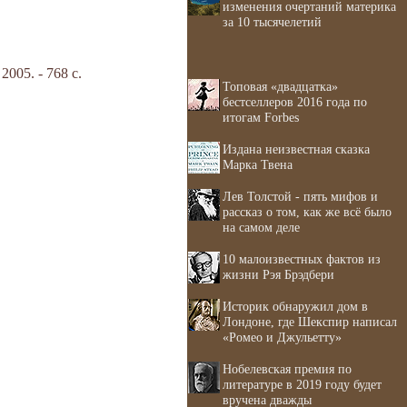
изменения очертаний материка
за 10 тысячелетий
05. - 768 с.
Топовая «двадцатка»
бестселлеров 2016 года по
итогам Forbes
Издана неизвестная сказка
Марка Твена
Лев Толстой - пять мифов и
рассказ о том, как же всё было
на самом деле
10 малоизвестных фактов из
жизни Рэя Брэдбери
Историк обнаружил дом в
Лондоне, где Шекспир написал
«Ромео и Джульетту»
Нобелевская премия по
литературе в 2019 году будет
вручена дважды