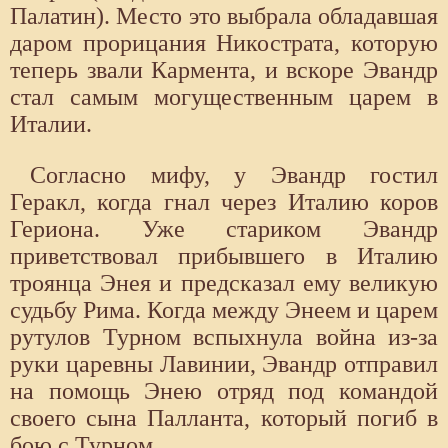
Палатин). Место это вы­брала обладавшая
даром прорицания Никострата, которую
теперь звали Кармента, и вскоре Эвандр
стал самым могущественным царем в
Италии.
Согласно мифу, у Эвандр гостил
Геракл, когда гнал через Италию коров
Гериона. Уже стариком Эвандр
приветствовал прибывшего в Италию
троян­ца Энея и предсказал ему великую
судьбу Рима. Когда между Энеем и царем
рутулов Турном вспыхнула война из-за
руки царевны Лавинии, Эвандр отправил
на помощь Энею отряд под командой
своего сына Палланта, который погиб в
бою с Турном.