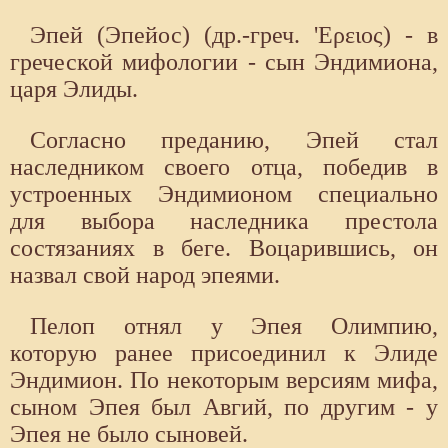
Эпей (Эпейос) (др.-греч. 'Ερειος) - в
греческой мифологии - сын Эндимиона,
царя Элиды.
Согласно преданию, Эпей стал
наследником своего отца, победив в
устроенных Эндимионом специально
для выбора наследника престола
состязаниях в беге. Воцарившись, он
назвал свой народ эпеями.
Пелоп отнял у Эпея Олимпию,
которую ранее присоеди­нил к Элиде
Эндимион. По некоторым версиям мифа,
сыном Эпея был Авгий, по другим - у
Эпея не было сыновей.