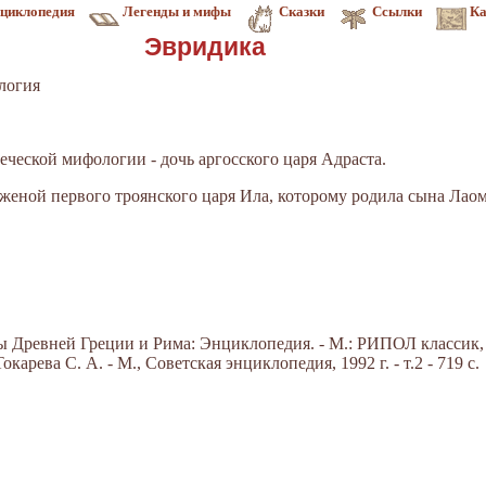
циклопедия
Легенды и мифы
Сказки
Ссылки
Ка
Эвридика
логия
греческой мифологии - дочь аргосского царя Адраста.
женой первого троянского царя Ила, которому родила сына Лаом
Древней Греции и Рима: Энциклопедия. - М.: РИПОЛ классик, 20
арева С. А. - М., Советская энциклопедия, 1992 г. - т.2 - 719 с.