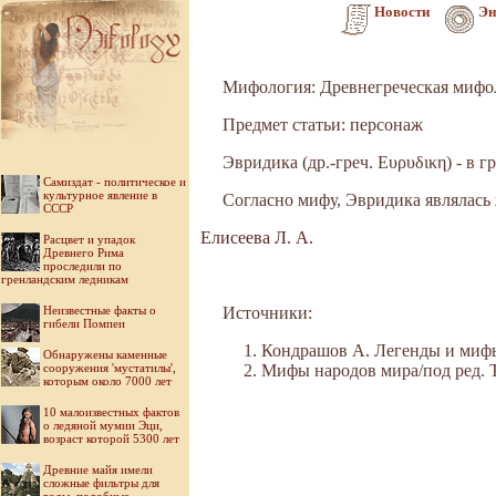
Новости
Эн
Мифология: Древнегреческая мифо
Предмет статьи: персонаж
Эвридика (др.-греч. Ευρυδικη) - в 
Самиздат - политическое и
культурное явление в
Согласно мифу, Эвридика являлась 
СССР
Елисеева Л. А.
Расцвет и упадок
Древнего Рима
проследили по
гренландским ледникам
Неизвестные факты о
Источники:
гибели Помпеи
Кондрашов А. Легенды и мифы 
Обнаружены каменные
сооружения 'мустатилы',
Мифы народов мира/под ред. Ток
которым около 7000 лет
10 малоизвестных фактов
о ледяной мумии Эци,
возраст которой 5300 лет
Древние майя имели
сложные фильтры для