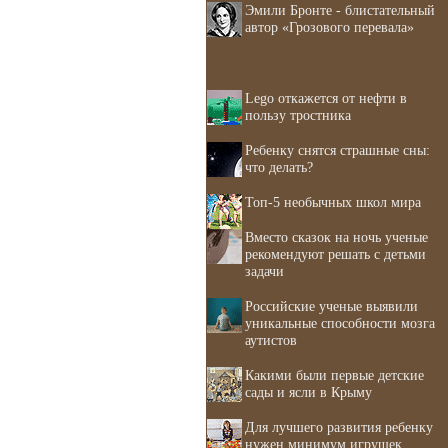
Эмили Бронте - блистательный
автор «Грозового перевала»
Lego откажется от нефти в
пользу тростника
Ребенку снятся страшные сны:
что делать?
Топ-5 необычных школ мира
Вместо сказок на ночь ученые
рекомендуют решать с детьми
задачи
Российские ученые выявили
уникальные способности мозга
аутистов
Какими были первые детские
сады и ясли в Крыму
Для лучшего развития ребенку
нужен минимум игрушек