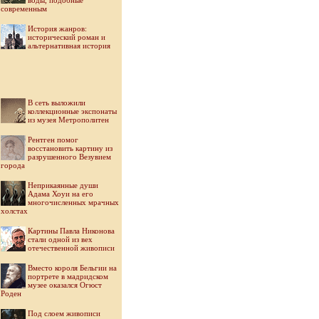
воды, подобные
современным
История жанров:
исторический роман и
альтернативная история
В сеть выложили
коллекционные экспонаты
из музея Метрополитен
Рентген помог
восстановить картину из
разрушенного Везувием
города
Неприкаянные души
Адама Хоуи на его
многочисленных мрачных
холстах
Картины Павла Никонова
стали одной из вех
отечественной живописи
Вместо короля Бельгии на
портрете в мадридском
музее оказался Огюст
Роден
Под слоем живописи