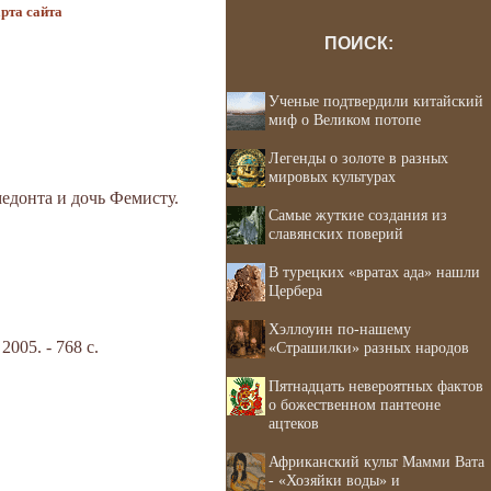
рта сайта
ПОИСК:
Ученые подтвердили китайский
миф о Великом потопе
Легенды о золоте в разных
мировых культурах
едонта и дочь Фемисту.
Самые жуткие создания из
славянских поверий
В турецких «вратах ада» нашли
Цербера
Хэллоуин по-нашему
05. - 768 с.
«Страшилки» разных народов
Пятнадцать невероятных фактов
о божественном пантеоне
ацтеков
Африканский культ Мамми Вата
- «Хозяйки воды» и