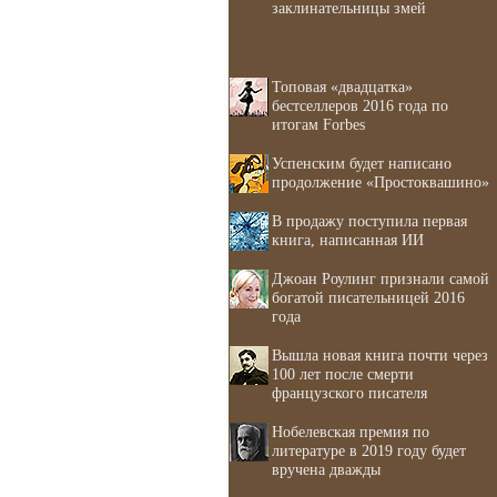
заклинательницы змей
Топовая «двадцатка»
бестселлеров 2016 года по
итогам Forbes
Успенским будет написано
продолжение «Простоквашино»
В продажу поступила первая
книга, написанная ИИ
Джоан Роулинг признали самой
богатой писательницей 2016
года
Вышла новая книга почти через
100 лет после смерти
французского писателя
Нобелевская премия по
литературе в 2019 году будет
вручена дважды