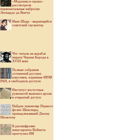
«Мадонны в скалах»
рассмотрели
первоначальные наброски
Леонардо да Винчи
Иван Шадр - выдающийся
советский скульптор
Что читали на корабле
пирата Черная Борода в
XVIII веке
Полные собрания
сочинений русских
классиков, изданные ИРЛИ
РАН, в свободном доступе
Институт восточных
рукописей выложил архив
в открытый доступ
Найден экземпляр Первого
фолио Шекспира,
принадлежавший Джону
Мильтону
К расшифровке
манускрипта Войнича
приступил ИИ