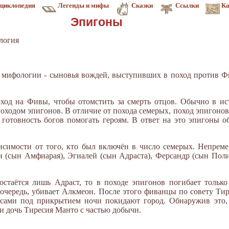
циклопедия
Легенды и мифы
Сказки
Ссылки
Ка
Эпигоны
логия
ой мифологии - сыновья вождей, выступивших в поход против 
од на Фивы, чтобы отомстить за смерть отцов. Обычно в ист
походом эпигонов. В отличие от похода семерых, поход эпигоно
готовность богов помогать героям. В ответ на это эпигоны 
висимости от того, кто был включён в число семерых. Непре
 (сын Амфиарая), Эгиалей (сын Адраста), Ферсандр (сын Поли
стаётся лишь Адраст, то в походе эпигонов погибает только
 очередь, убивает Алкмеон. После этого фиванцы по совету Ти
а сами под прикрытием ночи покидают город. Обнаружив это,
и дочь Тиресия Манто с частью добычи.