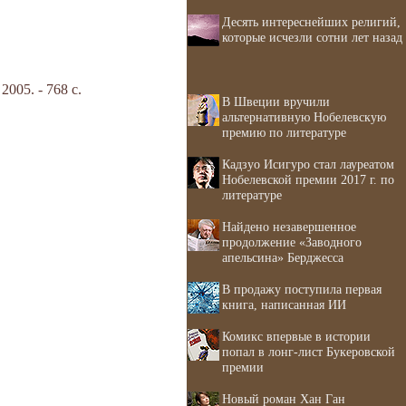
Десять интереснейших религий,
которые исчезли сотни лет назад
05. - 768 с.
В Швеции вручили
альтернативную Нобелевскую
премию по литературе
Кадзуо Исигуро стал лауреатом
Нобелевской премии 2017 г. по
литературе
Найдено незавершенное
продолжение «Заводного
апельсина» Берджесса
В продажу поступила первая
книга, написанная ИИ
Комикс впервые в истории
попал в лонг-лист Букеровской
премии
Новый роман Хан Ган