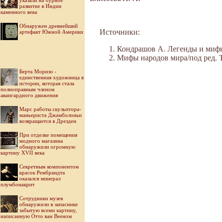
указали на бурное
развитие в Индии
каменного века
Обнаружен древнейший
Источники:
артефакт Южной Америки
Кондрашов А. Легенды и мифы 
Мифы народов мира/под ред. Ток
Берта Моризо -
единственная художница в
истории, которая стала
полноправным членом
авангардного движения
Марс работы скульптора-
маньериста Джамболоньи
возвращается в Дрезден
При отделке помещения
модного магазина
обнаружили огромную
картину XVII века
Секретным компонентом
красок Рембрандта
оказался минерал
плумбонакрит
Cотрудники музея
обнаружили в запаснике
забытую всеми картину,
написанную Отто ван Вееном