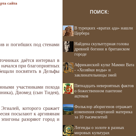
рта сайта
ПОИСК:
В турецких «вратах ада» нашли
Цербера
Найдена скульптурная голова
Фив и погибших под стенами
древней богини в британском
городе
очниках даётся интервал в
Африканский культ Мамми Вата
в начался при благоприятных
- «Хозяйки воды» и
обещали посвятить в Дельфы
заклинательницы змей
Пятнадцать невероятных фактов
менными участниками похода
о божественном пантеоне
ника), Диомед (сын Тидея),
ацтеков
Фольклор аборигенов отражает
 Эгиалей, которого сражает
изменения очертаний материка
ресия посылают к аргивянам
за 10 тысячелетий
 эпигоны разоряют город и
Легенды о золоте в разных
мировых культурах