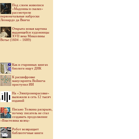
Под слоем живописи
«Мадонны в скалах»
рассмотрели
первоначальные наброски
Леонардо да Винчи
Открыта новая картина
выдающейся художницы
XVII века Микаэлины
Вотье (1604 – 1689)
Как в старинных книгах
биологи ищут ДНК
К расшифровке
манускрипта Войнича
приступил ИИ
На «Электронекрасовке»
выложили в сеть 12 тысяч
изданий
Письмо Толкина раскрыло,
почему писатель не стал
создавать продолжение
«Властелина колец»
Робот возвращает
библиотечные книги