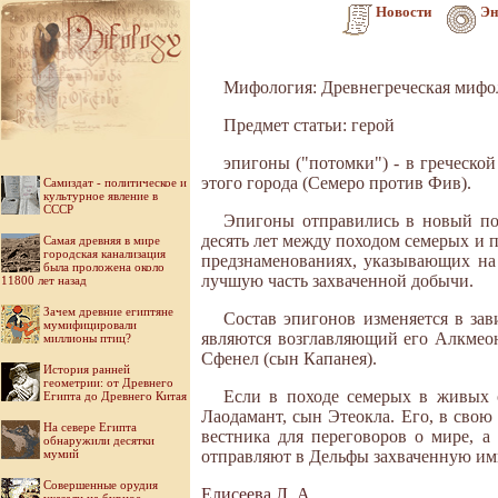
Новости
Эн
Мифология: Древнегреческая мифо
Предмет статьи: герой
эпигоны ("потомки") - в греческ
этого города (Семеро против Фив).
Самиздат - политическое и
культурное явление в
СССР
Эпигоны отправились в новый пох
десять лет между походом семерых и 
Самая древняя в мире
городская канализация
предзнаменованиях, указывающих на 
была проложена около
лучшую часть захваченной добычи.
11800 лет назад
Зачем древние египтяне
Состав эпигонов изменяется в за
мумифицировали
являются возглавляющий его Алкмеон
миллионы птиц?
Сфенел (сын Капанея).
История ранней
геометрии: от Древнего
Если в походе семерых в живых о
Египта до Древнего Китая
Лаодамант, сын Этеокла. Его, в свою
На севере Египта
вестника для переговоров о мире, 
обнаружили десятки
мумий
отправляют в Дельфы захваченную им
Совершенные орудия
Елисеева Л. А.