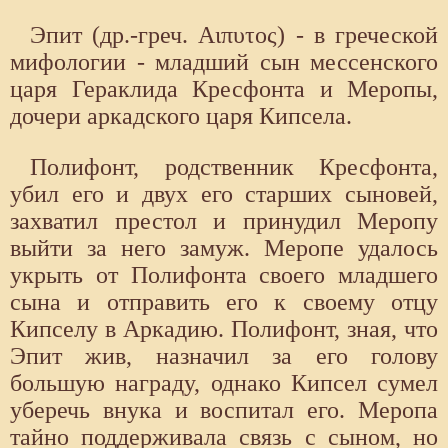
Эпит (др.-греч. Αιπυτος) - в греческой
мифологии - младший сын мессенского
царя Гераклида Кресфонта и Меропы,
дочери аркадского царя Кипсела.
Полифонт, родственник Кресфонта,
убил его и двух его старших сыновей,
захватил престол и принудил Меропу
выйти за не­го замуж. Меропе удалось
укрыть от Полифонта своего младшего
сына и отправить его к своему отцу
Кипселу в Аркадию. Полифонт, зная, что
Эпит жив, назначил за его голову
большую награду, однако Кипсел су­мел
уберечь внука и воспитал его. Меропа
тайно поддерживала связь с сыном, но