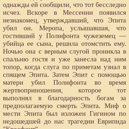
однажды ей сообщили, что тот бесследно
исчез. Вскоре в Мессении появился
незнакомец, утверждавший, что Эпита
убил он. Меро­па, услышавшая, что
гостивший у Полифонта чужеземец —
убийца ее сына, решила отомстить ему.
Ночью она с верным слугой проникла в
спальню гостя и уже занесла над ним
топор, когда слуга по приметам узнал в
спящем Эпита. Затем Эпит с помощью
матери убил Полифон­та во время
жертвоприношения, которое тот
выполнял в благодарность богам за
предполагаемую смерть Эпита. Миф о
мести Эпита был изложен Гигином по
недошедшей до нас трагедии Еврипида