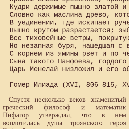
Кудри держимые пышно златой и 
Словно как маслина древо, кото
В уединении, где искипает руче
Пышно кругом разрастается; зыб
Все тиховейные ветры, покрытую
Но незапная буря, нашедшая с в
С корнем из ямины рвет и по че
Сына такого Панфоева, гордого
Царь Менелай низложил и его об
Спустя несколько веков знаменитый
греческий философ и ма­тематик
Пифагор утверждал, что в нем
воплотилась душа троянского героя