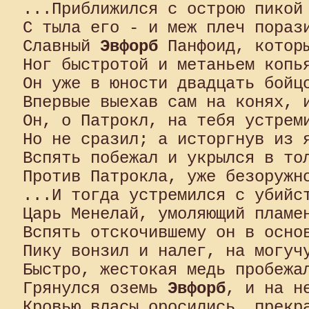
...Приближился с острою пикой 
С тыла его - и меж плеч порази
Славный 
Эвфорб
 Панфоид, которы
Ног быстротой и метаньем копья
Он уже в юности двадцать бойцо
Впервые выехав сам на конях, и
Он, о Патрокл, на тебя устреми
Но не сразил; а исторгнув из я
Вспять побежал и укрылся в тол
Против Патрокла, уже безоружно
...И тогда устремился с убийст
Царь Менелай, умоляющий пламен
Вспять отскочившему он в осно
Пику вонзил и налег, на могучу
Быстро, жестокая медь пробежал
Грянулся оземь 
Эвфорб
, и на н
Кровью власы оросились, прекра