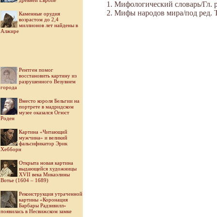
древней Европе
Мифологический словарь/Гл. ре
Мифы народов мира/под ред. Ток
Каменные орудия
возрастом до 2,4
миллионов лет найдены в
Алжире
Рентген помог
восстановить картину из
разрушенного Везувием
города
Вместо короля Бельгии на
портрете в мадридском
музее оказался Огюст
Роден
Картина «Читающий
мужчина» и великий
фальсификатор Эрик
Хебборн
Открыта новая картина
выдающейся художницы
XVII века Микаэлины
Вотье (1604 – 1689)
Реконструкция утраченной
картины «Коронация
Барбары Радзивилл»
появилась в Несвижском замке