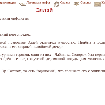
циклопедия
Легенды и мифы
Сказки
Ссылки
Ка
Эллэй
утская мифология
авный первопредок.
жной прародине Эллэй отличался мудростью. Прибыв в доли
нился на его старшей нелюбимой дочери.
льтурными героями, один из них - Лабынгха Сююрюк был перв
зобрёл все виды якутской деревянной посуды для молочных
 Эр Сототох, то есть "одинокий", что сближает его с эпичес