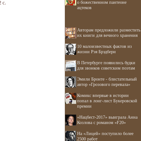
о божественном пантеоне
 с.
ацтеков
Авторам предложили разместить
их книги для вечного хранения
10 малоизвестных фактов из
жизни Рэя Брэдбери
В Петербурге появились будки
для звонков советским поэтам
Эмили Бронте - блистательный
автор «Грозового перевала»
Комикс впервые в истории
попал в лонг-лист Букеровской
премии
«Нацбест-2017» выиграла Анна
Козлова с романом «F20»
На «Лицей» поступило более
2500 работ