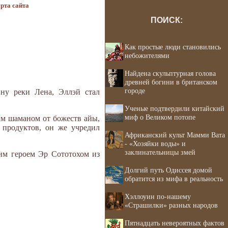
рта сайта
ПОИСК:
Как простые люди становились
небожителями
Найдена скульптурная голова
древней богини в британском
городе
ну реки Лена, Эллэй стал
Ученые подтвердили китайский
миф о Великом потопе
ым шаманом от божеств айы,
 продуктов, он же учредил
Африканский культ Мамми Вата
- «Хозяйки воды» и
заклинательницы змей
ким героем Эр Сототохом из
Долгий путь Одиссея домой
обратится из мифа в реальность
Хэллоуин по-нашему
«Страшилки» разных народов
Пятнадцать невероятных фактов