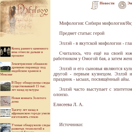
Новости
Эн
Мифология: Сибири мифология/Як
Предмет статьи: герой
Эллэй - в якутской мифологии - гл
Конец раннего каменного
века отнесли дальше в
Считалось, что ещё на своей ю
прошлое
работником у Омогой бая, а затем же
Землетрясение обнажило
древнюю пирамиду под
Эллэй и его сыновья являются ку
индейским храмом в
другой - первым кузнецом. Эллэй и
Мексике
праздник - ысыах, посвящённый айы.
В Перу обнаружены следы
существовавшей 15 тыс.
Эллэй часто выступает с эпитетом
лет назад культуры
олонхо.
Новая комната Золотого
дома
Елисеева Л. А.
Тысячу лет назад в
африканском городе умели
изготовлять стекло
Источники:
Ученые обнаружили следы
развитых технологий в