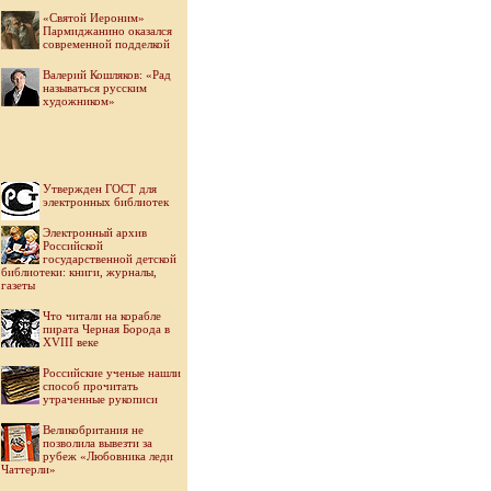
«Святой Иероним»
Пармиджанино оказался
современной подделкой
Валерий Кошляков: «Рад
называться русским
художником»
Утвержден ГОСТ для
электронных библиотек
Электронный архив
Российской
государственной детской
библиотеки: книги, журналы,
газеты
Что читали на корабле
пирата Черная Борода в
XVIII веке
Российские ученые нашли
способ прочитать
утраченные рукописи
Великобритания не
позволила вывезти за
рубеж «Любовника леди
Чаттерли»