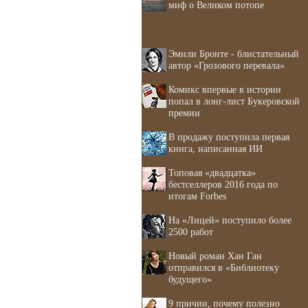
миф о Великом потопе
Эмили Бронте - блистательный
автор «Грозового перевала»
Комикс впервые в истории
попал в лонг-лист Букеровской
премии
В продажу поступила первая
книга, написанная ИИ
Топовая «двадцатка»
бестселлеров 2016 года по
итогам Forbes
На «Лицей» поступило более
2500 работ
Новый роман Хан Ган
отправился в «Библиотеку
будущего»
9 причин, почему полезно