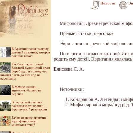
Новости
Эн
Мифология: Древнегреческая мифо
Предмет статьи: персонаж
Эвригания - в греческой мифологии
В Армении нашли могилу
древней амазонки, которая
По версии, согласно которой Иокас
погибла в бою
родить ему детей, Эвригания являлас
Как был открыт самый
большой буддийский храм
Елисеева Л. А.
Боробудур и почему его
нижняя часть до сих пор не
расчищена
В Мехико нашли
Источники:
ацтекскую башню из
черепов
Кондрашов А. Легенды и мифы 
В парижской часовне
Мифы народов мира/под ред. Ток
найдены кости времен
Французской революции
Зачем древние египтяне
мумифицировали
миллионы птиц?