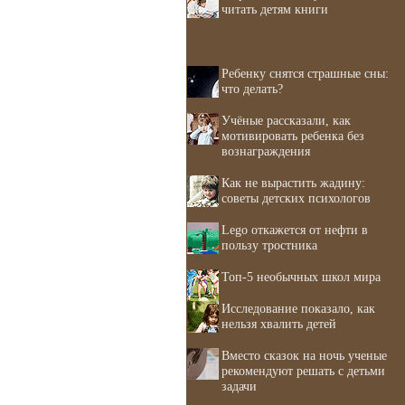
читать детям книги
Ребенку снятся страшные сны:
что делать?
Учёные рассказали, как
мотивировать ребенка без
вознаграждения
Как не вырастить жадину:
советы детских психологов
Lego откажется от нефти в
пользу тростника
Топ-5 необычных школ мира
Исследование показало, как
нельзя хвалить детей
Вместо сказок на ночь ученые
рекомендуют решать с детьми
задачи