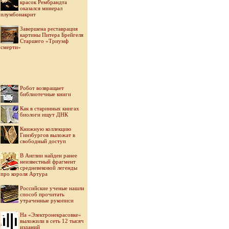
красок Рембрандта
оказался минерал
плумбонакрит
Завершена реставрация
картины Питера Брейгеля
Старшего «Триумф
смерти»
Робот возвращает
библиотечные книги
Как в старинных книгах
биологи ищут ДНК
Книжную коллекцию
Гинзбургов выложат в
свободный доступ
В Англии найден ранее
неизвестный фрагмент
средневековой легенды
про короля Артура
Российские ученые нашли
способ прочитать
утраченные рукописи
На «Электронекрасовке»
выложили в сеть 12 тысяч
изданий