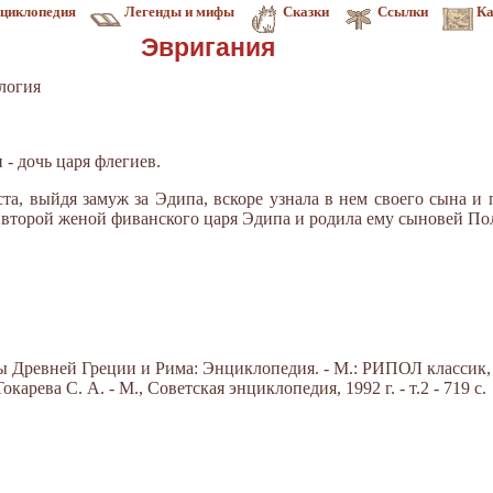
циклопедия
Легенды и мифы
Сказки
Ссылки
Ка
Эвригания
логия
 - дочь царя флегиев.
та, выйдя замуж за Эдипа, вскоре узна­ла в нем своего сына и 
ь второй же­ной фиванского царя Эдипа и родила ему сыновей По
Древней Греции и Рима: Энциклопедия. - М.: РИПОЛ классик, 20
арева С. А. - М., Советская энциклопедия, 1992 г. - т.2 - 719 с.