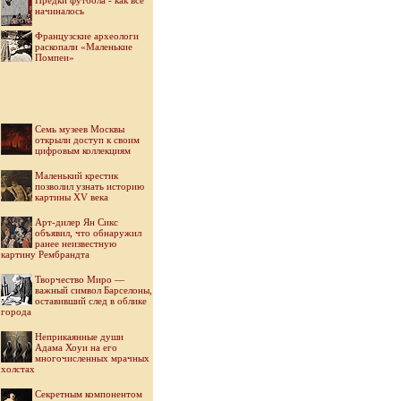
Предки футбола - как всё
начиналось
Французские археологи
раскопали «Маленькие
Помпеи»
Семь музеев Москвы
открыли доступ к своим
цифровым коллекциям
Маленький крестик
позволил узнать историю
картины XV века
Арт-дилер Ян Сикс
объявил, что обнаружил
ранее неизвестную
картину Рембрандта
Творчество Миро —
важный символ Барселоны,
оставивший след в облике
города
Неприкаянные души
Адама Хоуи на его
многочисленных мрачных
холстах
Секретным компонентом