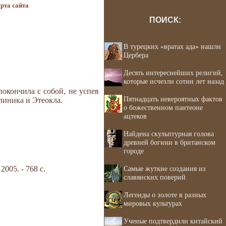
рта сайта
ПОИСК:
В турецких «вратах ада» нашли
Цербера
Десять интереснейших религий,
которые исчезли сотни лет назад
покончила с собой, не успев
Пятнадцать невероятных фактов
линика и Этеокла.
о божественном пантеоне
ацтеков
Найдена скульптурная голова
древней богини в британском
городе
05. - 768 с.
Самые жуткие создания из
славянских поверий
Легенды о золоте в разных
мировых культурах
Ученые подтвердили китайский