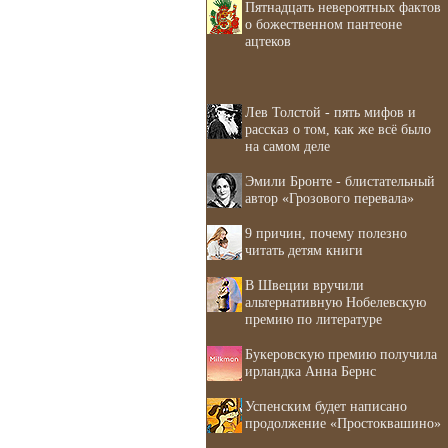
Пятнадцать невероятных фактов
о божественном пантеоне
ацтеков
Лев Толстой - пять мифов и
рассказ о том, как же всё было
на самом деле
Эмили Бронте - блистательный
автор «Грозового перевала»
9 причин, почему полезно
читать детям книги
В Швеции вручили
альтернативную Нобелевскую
премию по литературе
Букеровскую премию получила
ирландка Анна Бернс
Успенским будет написано
продолжение «Простоквашино»