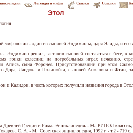
циклопедия
Легенды и мифы
Сказки
Ссылки
Ка
Этол
логия
еской мифологии - один из сыновей Эндимиона, ца­ря Элиды, и ег
ола Эндимион решил, заставив сыновей состязаться в беге, в к
я гонки колесниц на погребальных играх неча­янно, стре
бил Аписа, сына Форонея. Присутствовавший при этом Салмо
его Дора, Лаодока и Полипойта, сыновей Аполлона и Фтии, за
он и Калидон, в честь которых получили названия города в Это
Древней Греции и Рима: Энциклопедия. - М.: РИПОЛ классик, 20
арева С. А. - М., Советская энциклопедия, 1992 г. - т.2 - 719 с.