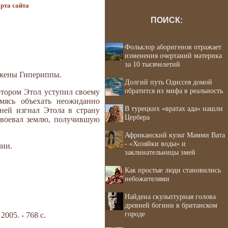
рта сайта
ПОИСК:
Фольклор аборигенов отражает
изменения очертаний материка
за 10 тысячелетий
о жены Гипериппы.
Долгий путь Одиссея домой
обратится из мифа в реальность
отором Этол уступил своему
мясь объехать неожиданно
В турецких «вратах ада» нашли
ней изгнал Этола в страну
Цербера
воевал землю, по­лучившую
Африканский культ Мамми Вата
- «Хозяйки воды» и
лии.
заклинательницы змей
Как простые люди становились
небожителями
Найдена скульптурная голова
древней богини в британском
городе
05. - 768 с.