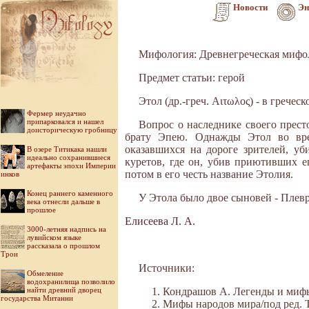
Новости
Эн
Мифология: Древнегреческая мифо
Предмет статьи: герой
Этол (др.-греч. Αιτωλος) - в греч
Фермер неудачно
припарковался и нашел
Вопрос о наследнике своего прест
доисторическую гробницу
брату Эпею. Однажды Этол во врем
оказавшихся на дороге зрителей, у
В озере Титикака нашли
идеально сохранившиеся
куретов, где он, убив приютивших 
артефакты эпохи Империи
потом в его честь название Этолия.
инков
Конец раннего каменного
У Этола было двое сыновей - Плевр
века отнесли дальше в
прошлое
Елисеева Л. А.
3000-летняя надпись на
лувийском языке
рассказала о прошлом
Трои
Источники:
Обмеление
водохранилища позволило
найти древний дворец
Кондрашов А. Легенды и мифы 
государства Митанни
Мифы народов мира/под ред. Ток