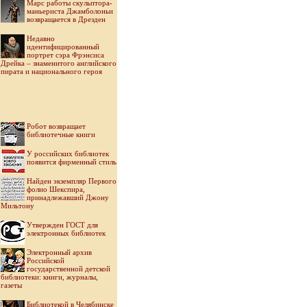
Марс работы скульптора-
маньериста Джамболоньи
возвращается в Дрезден
Недавно
идентифицированный
портрет сэра Фрэнсиса
Дрейка – знаменитого английского
пирата и национального героя
Робот возвращает
библиотечные книги
У российских библиотек
появится фирменный стиль
Найден экземпляр Первого
фолио Шекспира,
принадлежавший Джону
Мильтону
Утвержден ГОСТ для
электронных библиотек
Электронный архив
Российской
государственной детской
библиотеки: книги, журналы,
газеты
Библиотекой в Челябинске