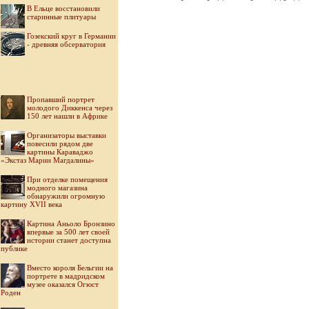
В Ельце восстановили
старинные плитуары
Гозекский круг в Германии
- древняя обсерватория
Пропавший портрет
молодого Диккенса через
150 лет нашли в Африке
Организаторы выставки
повесили рядом две
картины Караваджо
«Экстаз Марии Магдалины»
При отделке помещения
модного магазина
обнаружили огромную
картину XVII века
Картина Аньоло Бронзино
впервые за 500 лет своей
истории станет доступна
публике
Вместо короля Бельгии на
портрете в мадридском
музее оказался Огюст
Роден