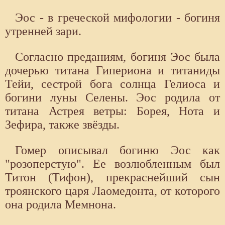
Эос - в греческой мифологии - богиня
утренней зари.
Согласно преданиям, богиня Эос была
дочерью титана Гипериона и титаниды
Тейи, сестрой бога солнца Гелиоса и
богини луны Селены. Эос родила от
титана Астрея ветры: Борея, Нота и
Зефира, также звёзды.
Гомер описывал богиню Эос как
"розоперстую". Ее возлюбленным был
Титон (Тифон), прекраснейший сын
троянского царя Лаомедонта, от которого
она родила Мемнона.