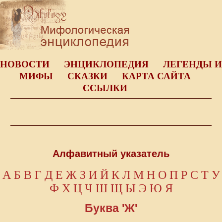
НОВОСТИ
ЭНЦИКЛОПЕДИЯ
ЛЕГЕНДЫ И
МИФЫ
СКАЗКИ
КАРТА САЙТА
ССЫЛКИ
Алфавитный указатель
А
Б
В
Г
Д
Е
Ж
З
И
Й
К
Л
М
Н
О
П
Р
С
Т
У
Ф
Х
Ц
Ч
Ш
Щ
Ы
Э
Ю
Я
Буква 'Ж'