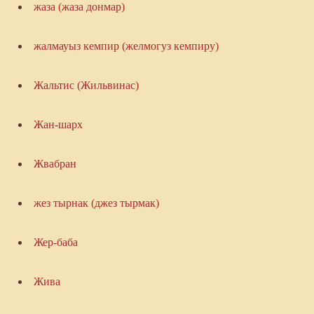
жаза (жаза донмар)
жалмауыз кемпир (желмогуз кемпиру)
Жальтис (Жильвинас)
Жан-шарх
Жвабран
жез тырнак (джез тырмак)
Жер-баба
Жива