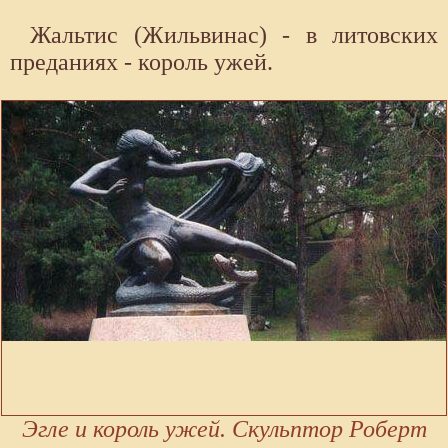
Жальтис (Жильвинас) - в литовских
преданиях - король ужей.
Эгле и король ужей. Скульптор Роберт