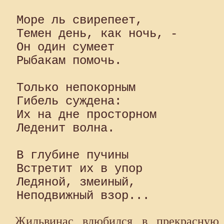
Море ль свирепеет,

Темен день, как ночь, -

Он один сумеет

Рыбакам помочь.

Только непокорным

Гибель суждена:

Их на дне просторном

Леденит волна.

В глубине пучины

Встретит их в упор

Ледяной, змеиный,

Жильвинас влюбился в прекрасную