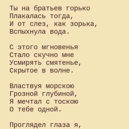
Ты на братьев горько

Плакалась тогда,

И от слез, как зорька,

Вспыхнула вода.

С этого мгновенья

Стало скучно мне

Усмирять смятенье,

Скрытое в волне.

Властвуя морскою

Грозной глубиной,

Я мечтал с тоскою

О тебе одной.

Проглядел глаза я,
