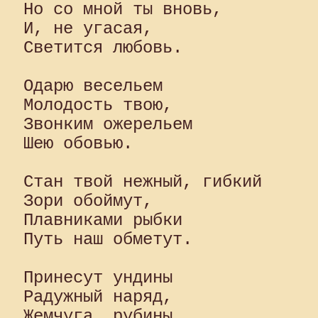
Но со мной ты вновь,

И, не угасая,

Светится любовь.

Одарю весельем

Молодость твою,

Звонким ожерельем

Шею обовью.

Стан твой нежный, гибкий

Зори обоймут,

Плавниками рыбки

Путь наш обметут.

Принесут ундины

Радужный наряд,

Жемчуга, рубины
