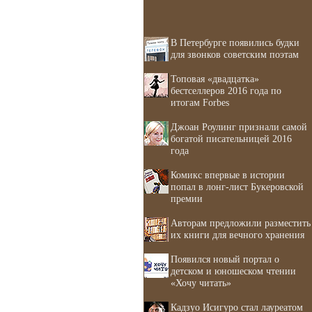
В Петербурге появились будки
для звонков советским поэтам
Топовая «двадцатка»
бестселлеров 2016 года по
итогам Forbes
Джоан Роулинг признали самой
богатой писательницей 2016
года
Комикс впервые в истории
попал в лонг-лист Букеровской
премии
Авторам предложили разместить
их книги для вечного хранения
Появился новый портал о
детском и юношеском чтении
«Хочу читать»
Кадзуо Исигуро стал лауреатом