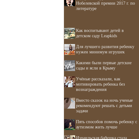
Нобелевской премии 2017 г. по
литературе
Как воспитывают детей в
детском саду Leapkids
Для лучшего развития ребенку
нужен минимум игрушек
Какими были первые детские
сады и ясли в Крыму
Учёные рассказали, как
мотивировать ребенка без
вознаграждения
Вместо сказок на ночь ученые
рекомендуют решать с детьми
задачи
Пять способов помочь ребенку с
аутизмом жить лучше
Израильская бабушка стала