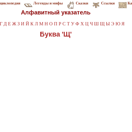
циклопедия
Легенды и мифы
Сказки
Ссылки
Ка
Алфавитный указатель
Г
Д
Е
Ж
З
И
Й
К
Л
М
Н
О
П
Р
С
Т
У
Ф
Х
Ц
Ч
Ш
Щ
Ы
Э
Ю
Я
Буква 'Щ'