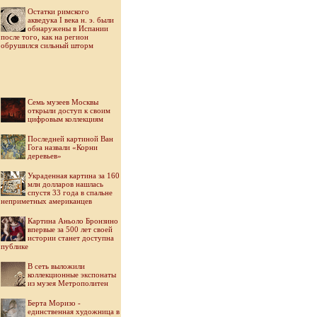
Остатки римского
акведука I века н. э. были
обнаружены в Испании
после того, как на регион
обрушился сильный шторм
Семь музеев Москвы
открыли доступ к своим
цифровым коллекциям
Последней картиной Ван
Гога назвали «Корни
деревьев»
Украденная картина за 160
млн долларов нашлась
спустя 33 года в спальне
неприметных американцев
Картина Аньоло Бронзино
впервые за 500 лет своей
истории станет доступна
публике
В сеть выложили
коллекционные экспонаты
из музея Метрополитен
Берта Моризо -
единственная художница в