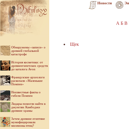
Новости
Эн
А
Б
В
Щек
Обнаружены «записи» о
древней глобальной
катастрофе
История косметики: от
древнеегипетских средств
до каталога Avon
Французские археологи
раскопали «Маленькие
Помпеи»
Неизвестные факты о
гибели Помпеи
Лидары помогли найти в
джунглях Камбоджи
древние храмы
Зачем древние египтяне
мумифицировали
миллионы птиц?