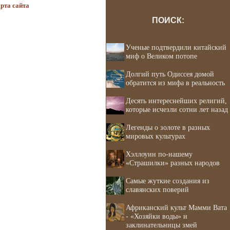
рта сайта
ПОИСК:
Ученые подтвердили китайский
миф о Великом потопе
Долгий путь Одиссея домой
обратится из мифа в реальность
Десять интереснейших религий,
которые исчезли сотни лет назад
Легенды о золоте в разных
мировых культурах
Хэллоуин по-нашему
«Страшилки» разных народов
Самые жуткие создания из
славянских поверий
Африканский культ Мамми Вата
- «Хозяйки воды» и
заклинательницы змей