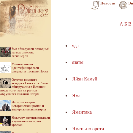
Новости
Эн
А
Б
В
яда
Был обнаружен походный
лагерь римских
легионеров
язаты
Ученые заново
идентифицировали
рисунки в пустыне Наска
Яйян Камуй
Остатки римского
акведука I века н. э. были
обнаружены в Испании
после того, как на регион
обрушился сильный шторм
Яма
История жанров:
исторический роман и
альтернативная история
Ямантака
Культуру ацтеков показали
в аутентичных ярких
красках
Ямата-но ороти