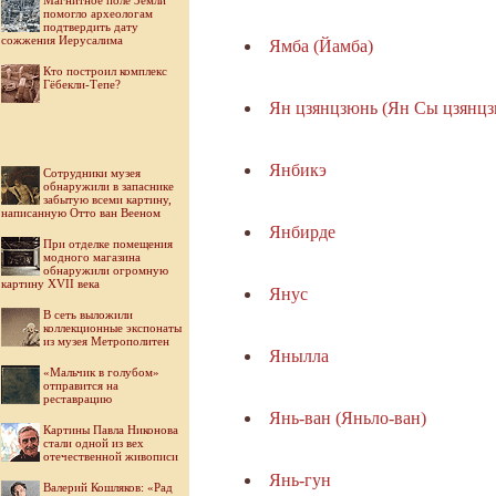
Магнитное поле Земли
помогло археологам
подтвердить дату
сожжения Иерусалима
Ямба (Йамба)
Кто построил комплекс
Гёбекли-Тепе?
Ян цзянцзюнь (Ян Сы цзянцз
Янбикэ
Cотрудники музея
обнаружили в запаснике
забытую всеми картину,
написанную Отто ван Вееном
Янбирде
При отделке помещения
модного магазина
обнаружили огромную
картину XVII века
Янус
В сеть выложили
коллекционные экспонаты
из музея Метрополитен
Янылла
«Мальчик в голубом»
отправится на
реставрацию
Янь-ван (Яньло-ван)
Картины Павла Никонова
стали одной из вех
отечественной живописи
Янь-гун
Валерий Кошляков: «Рад