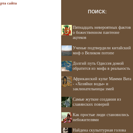
рта сайта
ПОИСК:
Пятнадцать невероятных фактов
о божественном пантеоне
ацтеков
Ученые подтвердили китайский
миф о Великом потопе
Долгий путь Одиссея домой
обратится из мифа в реальность
Африканский культ Мамми Вата
- «Хозяйки воды» и
заклинательницы змей
Самые жуткие создания из
славянских поверий
Как простые люди становились
небожителями
Найдена скульптурная голова