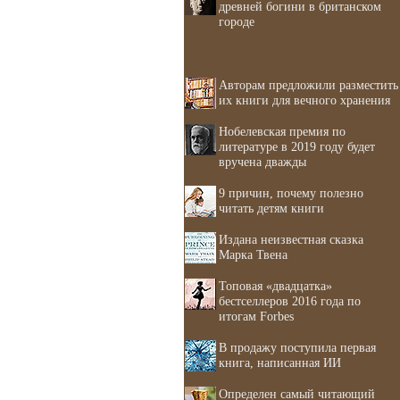
древней богини в британском
городе
Авторам предложили разместить
их книги для вечного хранения
Нобелевская премия по
литературе в 2019 году будет
вручена дважды
9 причин, почему полезно
читать детям книги
Издана неизвестная сказка
Марка Твена
Топовая «двадцатка»
бестселлеров 2016 года по
итогам Forbes
В продажу поступила первая
книга, написанная ИИ
Определен самый читающий