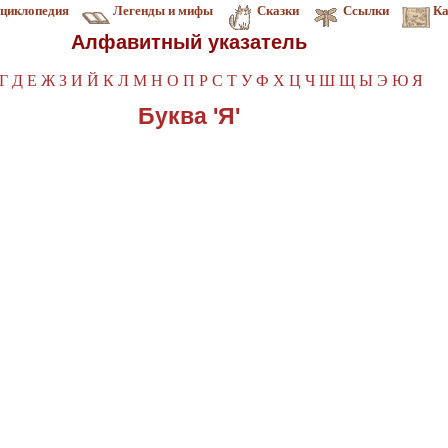
циклопедия
Легенды и мифы
Сказки
Ссылки
Ка
Алфавитный указатель
Г
Д
Е
Ж
З
И
Й
К
Л
М
Н
О
П
Р
С
Т
У
Ф
Х
Ц
Ч
Ш
Щ
Ы
Э
Ю
Я
Буква 'Я'