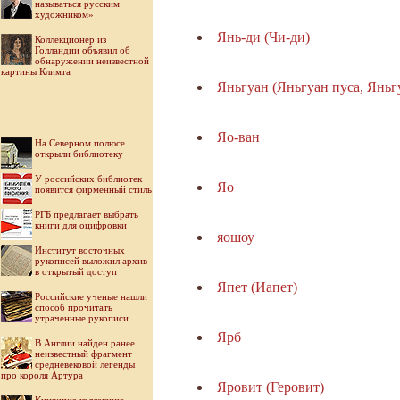
называться русским
художником»
Янь-ди (Чи-ди)
Коллекционер из
Голландии объявил об
обнаружении неизвестной
картины Климта
Яньгуан (Яньгуан пуса, Яньг
Яо-ван
На Северном полюсе
открыли библиотеку
У российских библиотек
Яо
появится фирменный стиль
РГБ предлагает выбрать
книги для оцифровки
яошоу
Институт восточных
рукописей выложил архив
в открытый доступ
Япет (Иапет)
Российские ученые нашли
способ прочитать
утраченные рукописи
Ярб
В Англии найден ранее
неизвестный фрагмент
средневековой легенды
про короля Артура
Яровит (Геровит)