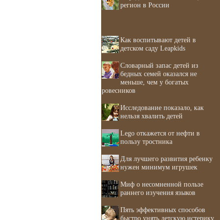
регион в России
Как воспитывают детей в
детском саду Leapkids
Словарный запас детей из
бедных семей оказался не
меньше, чем у богатых
ровесников
Исследование показало, как
нельзя хвалить детей
Lego откажется от нефти в
пользу тростника
Для лучшего развития ребенку
нужен минимум игрушек
Миф о несомненной пользе
раннего изучения языков
Пять эффективных способов
быстро унять детскую истерику