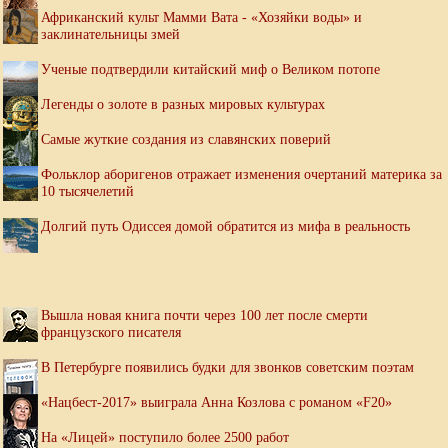
Африканский культ Мамми Вата - «Хозяйки воды» и
заклинательницы змей
Ученые подтвердили китайский миф о Великом потопе
Легенды о золоте в разных мировых культурах
Самые жуткие создания из славянских поверий
Фольклор аборигенов отражает изменения очертаний материка за
10 тысячелетий
Долгий путь Одиссея домой обратится из мифа в реальность
Вышла новая книга почти через 100 лет после смерти
французского писателя
В Петербурге появились будки для звонков советским поэтам
«Нацбест-2017» выиграла Анна Козлова с романом «F20»
На «Лицей» поступило более 2500 работ