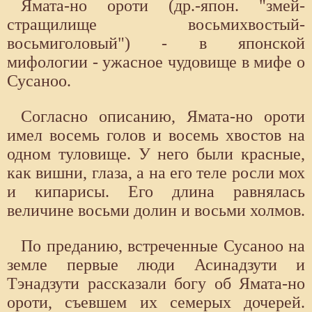
Ямата-но ороти (др.-япон. "змей-
стращилище восьмихвостый-
восьмиголовый") - в японской
мифологии - ужасное чудовище в мифе о
Сусаноо.
Согласно описанию, Ямата-но ороти
имел восемь голов и восемь хвостов на
одном туловище. У него были красные,
как вишни, глаза, а на его теле росли мох
и кипарисы. Его длина равнялась
величине восьми долин и восьми холмов.
По преданию, встреченные Сусаноо на
земле первые люди Асинадзути и
Тэнадзути рассказали богу об Ямата-но
ороти, съевшем их семерых дочерей.