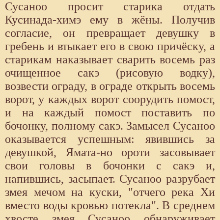
Сусаноо просит старика отдать
Кусинада-химэ ему в жёны. Получив
согласие, он превращает девушку в
гребень и втыкает его в свою причёску, а
старикам наказывает сварить восемь раз
очищенное сакэ (рисовую водку),
возвести ограду, в ограде открыть восемь
ворот, у каждых ворот соорудить помост,
и на каждый помост поставить по
бочонку, полному сакэ. Замысел Сусаноо
оказывается успешным: явившись за
девушкой, Ямата-но ороти засовывает
свои головы в бочонки с сакэ и,
напившись, засыпает. Сусаноо разрубает
змея мечом на куски, "отчего река Хи
вместо воды кровью потекла". В среднем
хвосте змея Сусаноо обнаруживает