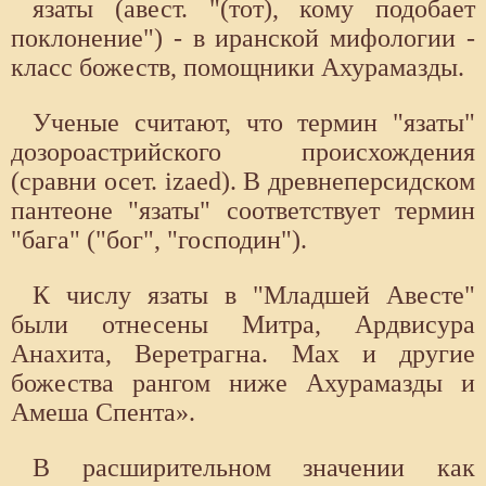
язаты (авест. "(тот), кому подобает
поклонение") - в иранской мифологии -
класс божеств, помощники Ахурамазды.
Ученые считают, что термин "язаты"
дозороастрийского происхождения
(сравни осет. izaed). В древнеперсидском
пантеоне "язаты" соответствует термин
"бага" ("бог", "господин").
К числу язаты в "Младшей Авесте"
были отнесены Митра, Ардвисура
Анахита, Веретрагна. Мах и другие
божества рангом ниже Ахурамазды и
Амеша Спента».
В расширительном значении как