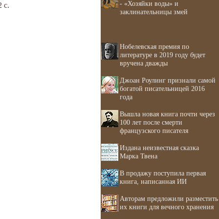
- «Хозяйки воды» и
 с.
заклинательницы змей
Нобелевская премия по
литературе в 2019 году будет
вручена дважды
Джоан Роулинг признали самой
богатой писательницей 2016
года
Вышла новая книга почти через
100 лет после смерти
французского писателя
Издана неизвестная сказка
Марка Твена
В продажу поступила первая
книга, написанная ИИ
Авторам предложили разместить
их книги для вечного хранения