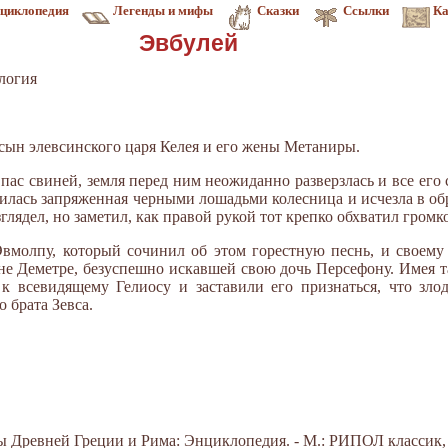
циклопедия
Легенды и мифы
Сказки
Ссылки
Ка
Эвбулей
логия
 сын элевсинского царя Келея и его жены Метаниры.
пас свиней, земля перед ним неожиданно разверзлась и все его 
вилась запряженная черными лошадьми колесница и исчезла в об
глядел, но заметил, как правой рукой тот крепко обхватил гром
Эвмолпу, который сочинил об этом горестную песнь, и своему
не Деметре, безуспешно искавшей свою дочь Персефону. Имея та
 к всеви­дящему Гелиосу и заставили его признаться, что зл
 брата Зевса.
Древней Греции и Рима: Энциклопедия. - М.: РИПОЛ классик, 20