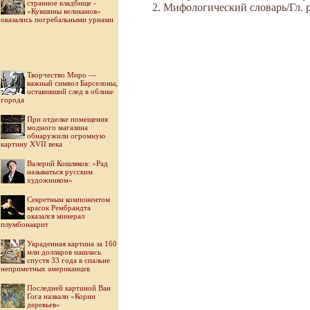
странное кладбище -
Мифологический словарь/Гл. ре
«Кувшины великанов»
оказались погребальными урнами
Творчество Миро —
важный символ Барселоны,
оставивший след в облике
города
При отделке помещения
модного магазина
обнаружили огромную
картину XVII века
Валерий Кошляков: «Рад
называться русским
художником»
Секретным компонентом
красок Рембрандта
оказался минерал
плумбонакрит
Украденная картина за 160
млн долларов нашлась
спустя 33 года в спальне
неприметных американцев
Последней картиной Ван
Гога назвали «Корни
деревьев»