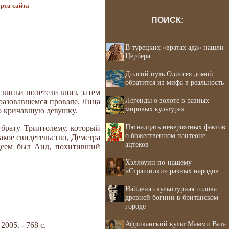
рта сайта
ПОИСК:
В турецких «вратах ада» нашли
Цербера
Долгий путь Одиссея домой
обратится из мифа в реальность
свиньи полетели вниз, затем
Легенды о золоте в разных
разовавшемся провале. Ли­ца
мировых культурах
ко кричавшую девушку.
Пятнадцать невероятных фактов
 брату Триптолему, который
о божественном пантеоне
­кое свидетельство, Деметра
ацтеков
одеем был Аид, похи­тивший
Хэллоуин по-нашему
«Страшилки» разных народов
Найдена скульптурная голова
древней богини в британском
городе
Африканский культ Мамми Вата
05. - 768 с.