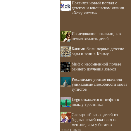
Появился новый портал о
детском и юношеском чтении
«Хочу читать»
Исследование показало, как
нельзя хвалить детей
Какими были первые детские
сады и ясли в Крыму
Миф о несомненной пользе
раннего изучения языков
Российские ученые выявили
уникальные способности мозга
аутистов
Lego откажется от нефти в
пользу тростника
Словарный запас детей из
бедных семей оказался не
меньше, чем у богатых
ровесников