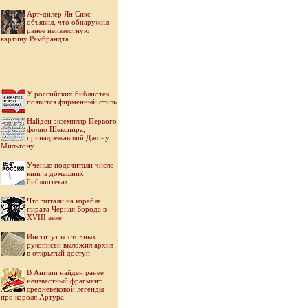
Арт-дилер Ян Сикс
объявил, что обнаружил
ранее неизвестную
картину Рембрандта
У российских библиотек
появится фирменный стиль
Найден экземпляр Первого
фолио Шекспира,
принадлежавший Джону
Мильтону
Ученые подсчитали число
книг в домашних
библиотеках
Что читали на корабле
пирата Черная Борода в
XVIII веке
Институт восточных
рукописей выложил архив
в открытый доступ
В Англии найден ранее
неизвестный фрагмент
средневековой легенды
про короля Артура