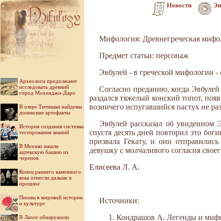
Новости
Эн
Мифология: Древнегреческая мифо
Предмет статьи: персонаж
Эвбулей - в греческой мифологии -
Археологи продолжают
исследовать древний
Согласно преданию, когда Эвбулей 
город Мохенджо-Даро
раздался тяжелый конский топот, поя
возничего испугавшийся пастух не раз
В озере Титикака найдены
доинкские артефакты
Эвбулей расска­зал об увиденном 
История создания системы
спустя десять дней повторил это боги
тестирования знаний
призвала Гекату, и они отправились
В Мехико нашли
девушку с молчаливого согласия своего
ацтекскую башню из
черепов
Елисеева Л. А.
Конец раннего каменного
века отнесли дальше в
прошлое
Пионы в мировой истории
Источники:
и культуре
Кондрашов А. Легенды и мифы 
В Лаосе обнаружили