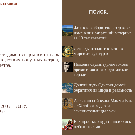
рта сайта
ПОИСК:
Фольклор аборигенов отражает
изменения очертаний материка
за 10 тысячелетий
Легенды о золоте в разных
мировых культурах
рои домой спартанский царь
тсутствия попутных ветров,
Найдена скульптурная голова
ветра.
древней богини в британском
городе
Долгий путь Одиссея домой
обратится из мифа в реальность
Африканский культ Мамми Вата
- «Хозяйки воды» и
05. - 768 с.
заклинательницы змей
 с.
Как простые люди становились
небожителями