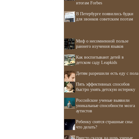
итогам Forbes
В Петербурге появились будки
для звонков советским поэтам
Миф о несомненной пользе
раннего изучения языков
Как воспитывают детей в
детском саду Leapkids
Детям разрешили есть еду с пола
Пять эффективных способов
быстро унять детскую истерику
Российские ученые выявили
уникальные способности мозга
аутистов
Ребенку снятся страшные сны:
что делать?
Вместо сказок на ночь ученые