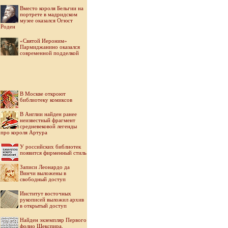
Вместо короля Бельгии на
портрете в мадридском
музее оказался Огюст
Роден
«Святой Иероним»
Пармиджанино оказался
современной подделкой
В Москве откроют
библиотеку комиксов
В Англии найден ранее
неизвестный фрагмент
средневековой легенды
про короля Артура
У российских библиотек
появится фирменный стиль
Записи Леонардо да
Винчи выложены в
свободный доступ
Институт восточных
рукописей выложил архив
в открытый доступ
Найден экземпляр Первого
фолио Шекспира,