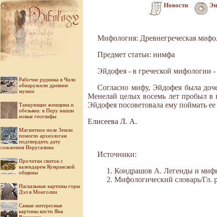
Новости
Эн
Мифология: Древнегреческая мифо
Предмет статьи: нимфа
Эйдофея - в греческой мифологии -
Рабочие рудника в Чили
обнаружили древние
Согласно мифу, Эйдофея была доче
мумии
Менелай целых восемь лет пробыл в 
Эйдофея посоветовала ему поймать ее о
Танцующие женщина и
обезьяна: в Перу нашли
новые геоглифы
Елисеева Л. А.
Магнитное поле Земли
помогло археологам
подтвердить дату
сожжения Иерусалима
Источники:
Прочитан свиток с
календарем Кумранской
Кондрашов А. Легенды и мифы 
общины
Мифологический словарь/Гл. ре
Наскальные картины горы
Дэл в Монголии
Самые интересные
картины кисти Яна