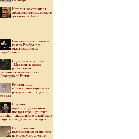
Вермеера
История косметики: от
древнеегипетских средств
до каталога Avon
Секретным компонентом
красок Рембрандта
оказался минерал
плумбонакрит
Под слоем живописи
«Мадонны в скалах»
рассмотрели
первоначальные наброски
Леонардо да Винчи
Рентген помог
восстановить картину из
разрушенного Везувием
города
Недавно
идентифицированный
портрет сэра Фрэнсиса
Дрейка – знаменитого английского
пирата и национального героя
В сеть выложили
коллекционные экспонаты
из музея Метрополитен