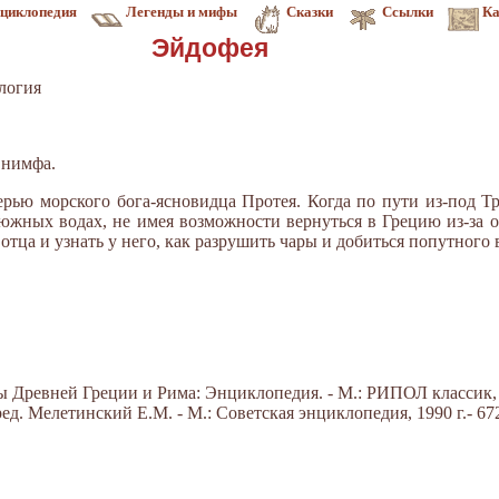
циклопедия
Легенды и мифы
Сказки
Ссылки
Ка
Эйдофея
логия
 нимфа.
рью морского бога-ясновидца Протея. Когда по пути из-под Т
южных водах, не имея возможности вернуться в Грецию из-за о
тца и уз­нать у него, как разрушить чары и добиться попутного 
Древней Греции и Рима: Энциклопедия. - М.: РИПОЛ классик, 20
д. Мелетинский Е.М. - М.: Советская энциклопедия, 1990 г.- 672