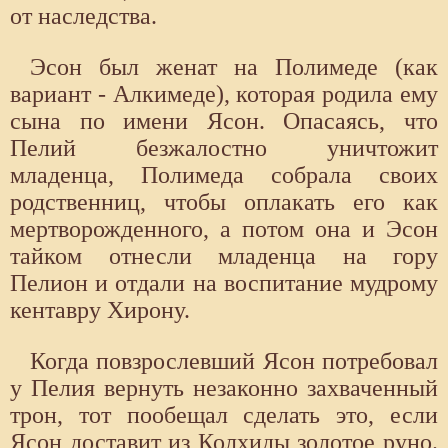
от наследства.
Эсон был женат на Полимеде (как
вариант - Алкимеде), которая родила ему
сына по имени Ясон. Опасаясь, что
Пелий безжалостно уничтожит
младенца, Полимеда со­брала своих
родственниц, чтобы оплакать его как
мертворожденного, а по­том она и Эсон
тайком отнесли младенца на гору
Пелион и отдали на вос­питание мудрому
кентавру Хирону.
Когда повзрослевший Ясон потребовал
у Пелия вернуть незаконно захваченный
трон, тот пообещал сделать это, если
Ясон доставит из Колхиды золотое руно.