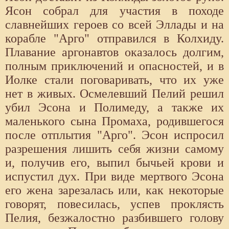
Ясон собрал для участия в походе
славнейших героев со всей Эллады и на
корабле "Арго" отправил­ся в Колхиду.
Плавание аргонавтов оказалось долгим,
полным приключе­ний и опасностей, и в
Иолке стали поговаривать, что их уже
нет в живых. Осмелевший Пелий решил
убил Эсона и Полимеду, а также их
маленько­го сына Промаха, родившегося
после отплытия "Арго". Эсон испросил
раз­решения лишить себя жизни самому
и, получив его, выпил бычьей крови и
испустил дух. При виде мертвого Эсона
его жена зарезалась или, как не­которые
говорят, повесилась, успев проклясть
Пелия, безжалостно разбив­шего голову