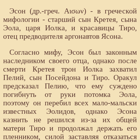
Эсон (др.-греч. Αισων) - в греческой
мифологии - старший сын Кретея, сына
Эола, ца­ря Иолка, и красавицы Тиро,
отец предводителя аргонавтов Ясона.
Согласно мифу, Эсон был законным
наследником своего отца, однако после
смерти Кретея трон Иолка захватил
Пелий, сын Посейдона и Тиро. Оракул
предсказал Пелию, что ему суждено
погибнуть от руки потом­ка Эола,
поэтому он перебил всех мало-мальски
известных Эолидов, одна­ко Эсона
казнить не решился из-за их общей
матери Тиро и продолжал держать его
пленником, силой заставляя отказаться