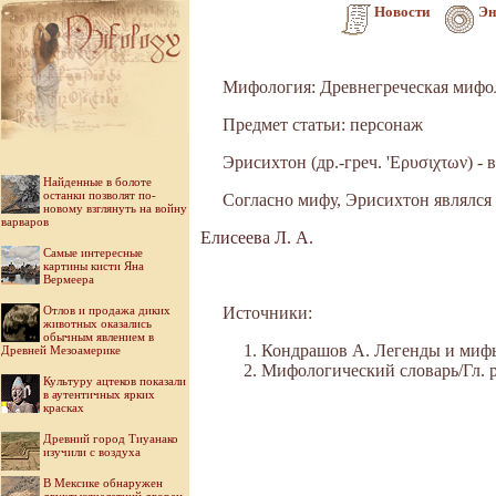
Новости
Эн
Мифология: Древнегреческая мифо
Предмет статьи: персонаж
Эрисихтон (др.-греч. 'Ερυσιχτων) -
Найденные в болоте
останки позволят по-
Согласно мифу, Эрисихтон являлся
новому взглянуть на войну
варваров
Елисеева Л. А.
Самые интересные
картины кисти Яна
Вермеера
Отлов и продажа диких
Источники:
животных оказались
обычным явлением в
Кондрашов А. Легенды и мифы 
Древней Мезоамерике
Мифологический словарь/Гл. ре
Культуру ацтеков показали
в аутентичных ярких
красках
Древний город Тиуанако
изучили с воздуха
В Мексике обнаружен