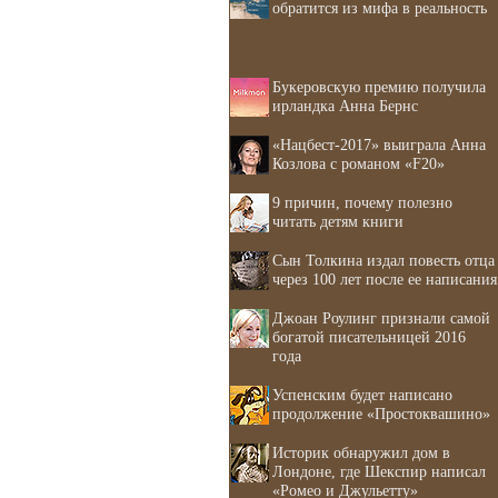
обратится из мифа в реальность
Букеровскую премию получила
ирландка Анна Бернс
«Нацбест-2017» выиграла Анна
Козлова с романом «F20»
9 причин, почему полезно
читать детям книги
Сын Толкина издал повесть отца
через 100 лет после ее написания
Джоан Роулинг признали самой
богатой писательницей 2016
года
Успенским будет написано
продолжение «Простоквашино»
Историк обнаружил дом в
Лондоне, где Шекспир написал
«Ромео и Джульетту»