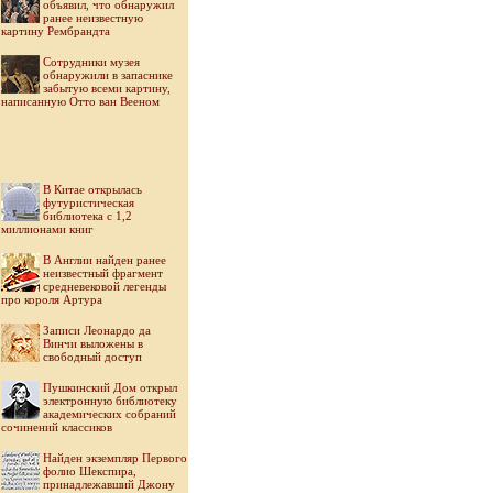
объявил, что обнаружил
ранее неизвестную
картину Рембрандта
Cотрудники музея
обнаружили в запаснике
забытую всеми картину,
написанную Отто ван Вееном
В Китае открылась
футуристическая
библиотека с 1,2
миллионами книг
В Англии найден ранее
неизвестный фрагмент
средневековой легенды
про короля Артура
Записи Леонардо да
Винчи выложены в
свободный доступ
Пушкинский Дом открыл
электронную библиотеку
академических собраний
сочинений классиков
Найден экземпляр Первого
фолио Шекспира,
принадлежавший Джону