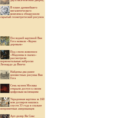
двухтысячелетний дворец
В плане древнейшего
мегалитического
комплекса обнаружили
скрытый геометрический рисунок
Последней картиной Ван
Гога назвали «Корни
деревьев»
Под слоем живописи
«Мадонны в скалах»
рассмотрели
первоначальные наброски
Леонардо да Винчи
Найдены два ранее
неизвестных рисунка Ван
Гога
Семь музеев Москвы
открыли доступ к своим
цифровым коллекциям
Украденная картина за 160
млн долларов нашлась
спустя 33 года в спальне
неприметных американцев
Арт-дилер Ян Сикс