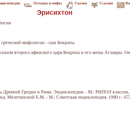
циклопедия
Легенды и мифы
Сказки
Ссылки
Ка
Эрисихтон
логия
 в греческой мифологии - сын Кекропа.
 сыном второго афинского царя Кекропа и его жены Аглавры. Он
Древней Греции и Рима: Энциклопедия. - М.: РИПОЛ классик, 20
д. Мелетинский Е.М. - М.: Советская энциклопедия, 1990 г.- 672