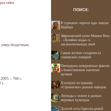
рта сайта
ПОИСК:
В турецких «вратах ада» нашли
Цербера
Африканский культ Мамми Вата
- «Хозяйки воды» и
заклинательницы змей
 умер бездетным.
Самые жуткие создания из
славянских поверий
Пятнадцать невероятных фактов
о божественном пантеоне
ацтеков
05. - 768 с.
 с.
Хэллоуин по-нашему
«Страшилки» разных народов
Легенды о золоте в разных
мировых культурах
Долгий путь Одиссея домой