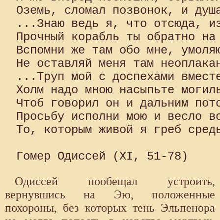
Оземь, сломал позвонок, и душа
...Знаю ведь я, что отсюда, из
Прочный корабль ты обратно на 
Вспомни же там обо мне, умоляю
Не оставляй меня там неоплакан
...Труп мой с доспехами вместе
Холм надо мною насыпьте могиль
Чтоб говорил он и дальним пото
Просьбу исполни мою и весло во
То, которым живой я греб средь
Одиссей пообещал устроить,
вернувшись на Эю, положен­ные
похороны, без которых тень Эльпенора