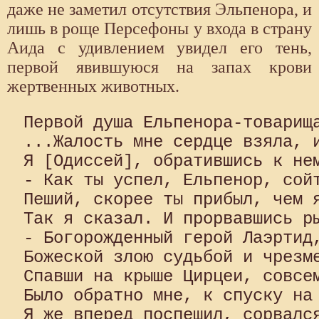
даже не заметил отсутствия Эльпенора, и
лишь в роще Персефоны у входа в страну
Аида с удивлением увидел его тень,
первой явившуюся на запах крови
жертвенных животных.
Первой душа Ельпенора-товарища
...Жалость мне сердце взяла, и
Я [Одиссей], обратившись к нем
- Как ты успел, Ельпенор, сойт
Пеший, скорее ты прибыл, чем я
Так я сказал. И прорвавшись ры
- Богорожденный герой Лаэртид,
Божеской злою судьбой и чрезме
Спавши на крыше Цирцеи, совсем
Было обратно мне, к спуску на 
Я же вперед поспешил, сорвался