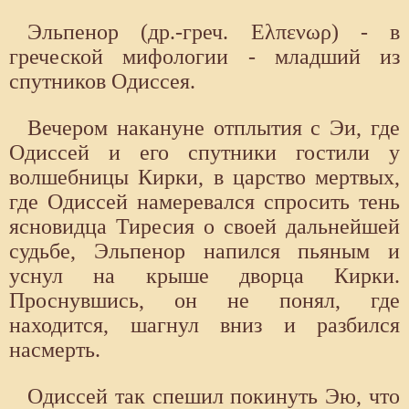
Эльпенор (др.-греч. Ελπενωρ) - в
греческой мифологии - младший из
спутников Одиссея.
Вечером накануне отплытия с Эи, где
Одиссей и его спутники гостили у
волшебницы Кирки, в царство мертвых,
где Одиссей намеревался спросить тень
ясновидца Тиресия о своей дальнейшей
судьбе, Эльпенор напился пьяным и
уснул на крыше дворца Кирки.
Проснувшись, он не по­нял, где
находится, шагнул вниз и разбился
насмерть.
Одиссей так спе­шил покинуть Эю, что