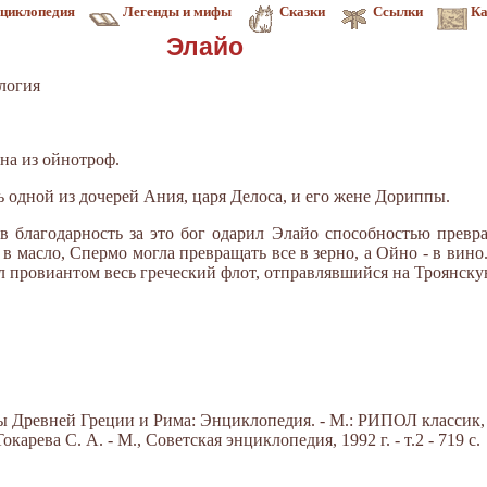
циклопедия
Легенды и мифы
Сказки
Ссылки
Ка
Элайо
логия
дна из ойнотроф.
 одной из дочерей Ания, царя Делоса, и его жене Дориппы.
 благодарность за это бог одарил Элайо способностью превра
 в масло, Спермо могла превращать все в зерно, а Ойно - в вино
ил провиантом весь греческий флот, отправлявшийся на Троянску
Древней Греции и Рима: Энциклопедия. - М.: РИПОЛ классик, 20
арева С. А. - М., Советская энциклопедия, 1992 г. - т.2 - 719 с.