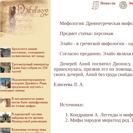
Новости
Эн
Мифология: Древнегреческая мифо
Предмет статьи: персонаж
Элайо - в греческой мифологии - о
Археологи нашли
поселение, основанное
Согласно преданию, Элайо являлась
полмиллиона лет назад
Дочерей Аний посвятил Дионису, в
Трехметровый император
Траян был собран из 356
прикоснулась, призвав его на помощь,
частей
своих дочерей, Аний без труда снабд
Недокументированную
историю Древнего Рима
Елисеева Л. А.
предложили изучать с
помощью свинца
В письменности инков
могли быть зашифрованы
Источники:
не только цифры
В парижской часовне
Кондрашов А. Легенды и мифы 
найдены кости времен
Мифы народов мира/под ред. Ток
Французской революции
Казненные полтора века