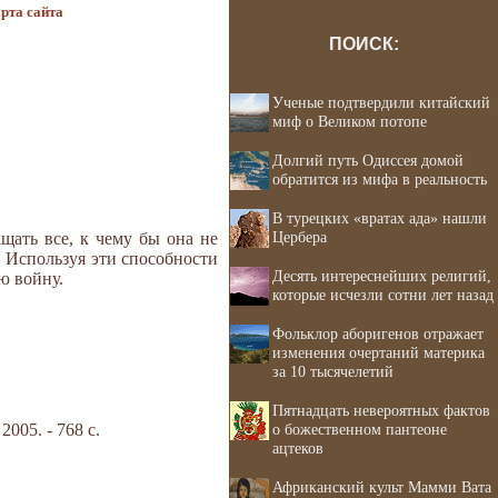
рта сайта
ПОИСК:
Ученые подтвердили китайский
миф о Великом потопе
Долгий путь Одиссея домой
обратится из мифа в реальность
В турецких «вратах ада» нашли
Цербера
щать все, к чему бы она не
. Используя эти способности
Десять интереснейших религий,
ю войну.
которые исчезли сотни лет назад
Фольклор аборигенов отражает
изменения очертаний материка
за 10 тысячелетий
Пятнадцать невероятных фактов
05. - 768 с.
о божественном пантеоне
ацтеков
Африканский культ Мамми Вата