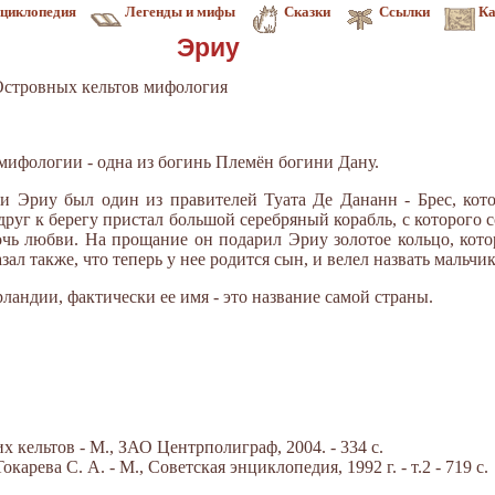
циклопедия
Легенды и мифы
Сказки
Ссылки
Ка
Эриу
Островных кельтов мифология
й мифологии - одна из богинь Племён богини Дану.
и Эриу был один из правителей Туата Де Дананн - Брес, кот
друг к берегу пристал большой серебряный корабль, с которого
чь любви. На прощание он подарил Эриу золотое кольцо, котор
зал также, что теперь у нее родится сын, и велел назвать мальчи
андии, фактически ее имя - это название самой страны.
 кельтов - М., ЗАО Центрполиграф, 2004. - 334 с.
арева С. А. - М., Советская энциклопедия, 1992 г. - т.2 - 719 с.