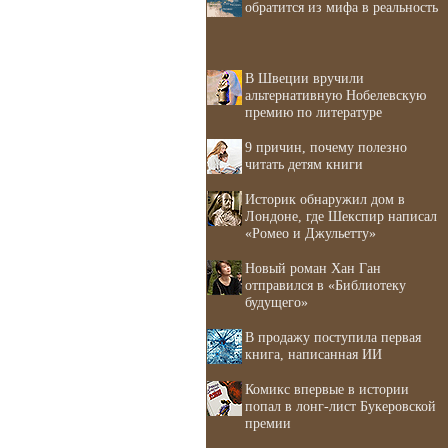
обратится из мифа в реальность
В Швеции вручили
альтернативную Нобелевскую
премию по литературе
9 причин, почему полезно
читать детям книги
Историк обнаружил дом в
Лондоне, где Шекспир написал
«Ромео и Джульетту»
Новый роман Хан Ган
отправился в «Библиотеку
будущего»
В продажу поступила первая
книга, написанная ИИ
Комикс впервые в истории
попал в лонг-лист Букеровской
премии