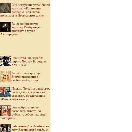
Реконструкция утраченной
картины «Коронация
Барбары Радзивилл»
появилась в Несвижском замке
Ранее неизвестную
картину Рембрандта
выставят в музее
Амстердама
Что читали на корабле
пирата Черная Борода в
XVIII веке
Записи Леонардо да
Винчи выложены в
свободный доступ
Письмо Толкина раскрыло,
почему писатель не стал
создавать продолжение
«Властелина колец»
Великобритания не
позволила вывезти за
рубеж «Любовника леди
Чаттерли»
Библиотекой в Челябинске
снят боевик для борьбы с