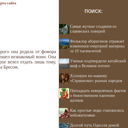
рта сайта
ПОИСК:
Самые жуткие создания из
славянских поверий
Фольклор аборигенов отражает
изменения очертаний материка
за 10 тысячелетий
орого она родила от фомора
 сошел незнакомый воин. Она
Ученые подтвердили китайский
ое велел отдать лишь тому,
миф о Великом потопе
ка Бресом.
Хэллоуин по-нашему
«Страшилки» разных народов
Пятнадцать невероятных фактов
о божественном пантеоне
ацтеков
Как простые люди становились
небожителями
Долгий путь Одиссея домой