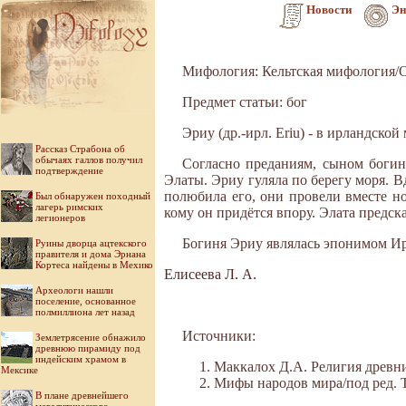
Новости
Эн
Мифология: Кельтская мифология/
Предмет статьи: бог
Эриу (др.-ирл. Eriu) - в ирландско
Рассказ Страбона об
обычаях галлов получил
Согласно преданиям, сыном богин
подтверждение
Элаты. Эриу гуляла по берегу моря. В
полюбила его, они провели вместе но
Был обнаружен походный
лагерь римских
кому он придётся впору. Элата предска
легионеров
Богиня Эриу являлась эпонимом Ирл
Руины дворца ацтекского
правителя и дома Эрнана
Кортеса найдены в Мехико
Елисеева Л. А.
Археологи нашли
поселение, основанное
полмиллиона лет назад
Источники:
Землетрясение обнажило
древнюю пирамиду под
индейским храмом в
Маккалох Д.А. Религия древних
Мексике
Мифы народов мира/под ред. Ток
В плане древнейшего