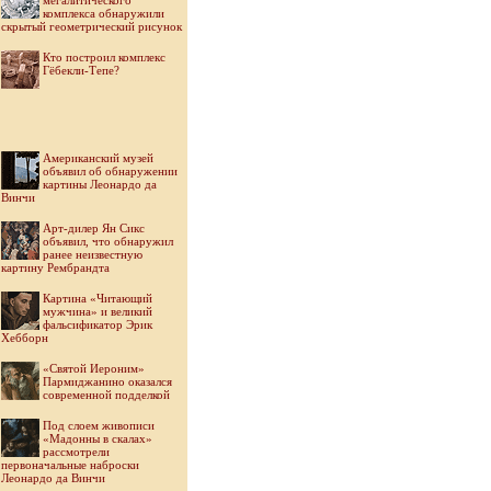
мегалитического
комплекса обнаружили
скрытый геометрический рисунок
Кто построил комплекс
Гёбекли-Тепе?
Американский музей
объявил об обнаружении
картины Леонардо да
Винчи
Арт-дилер Ян Сикс
объявил, что обнаружил
ранее неизвестную
картину Рембрандта
Картина «Читающий
мужчина» и великий
фальсификатор Эрик
Хебборн
«Святой Иероним»
Пармиджанино оказался
современной подделкой
Под слоем живописи
«Мадонны в скалах»
рассмотрели
первоначальные наброски
Леонардо да Винчи