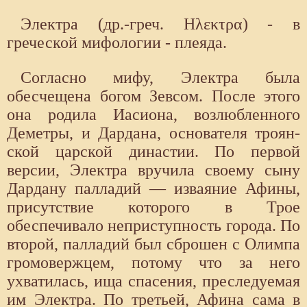
Электра (др.-греч. Ηλεκτρα) - в
греческой мифологии - плеяда.
Согласно мифу, Электра была
обесчещена богом Зевсом. После этого
она родила Иасиона, возлюбленного
Деметры, и Дардана, основателя троян­
ской царской династии. По первой
версии, Элек­тра вручила своему сыну
Дардану палладий — изваяние Афины,
присут­ствие которого в Трое
обеспечивало неприступность города. По
второй, палладий был сброшен с Олимпа
громовержцем, потому что за него
ухватилась, ища спасения, преследуемая
им Электра. По третьей, Афина сама в